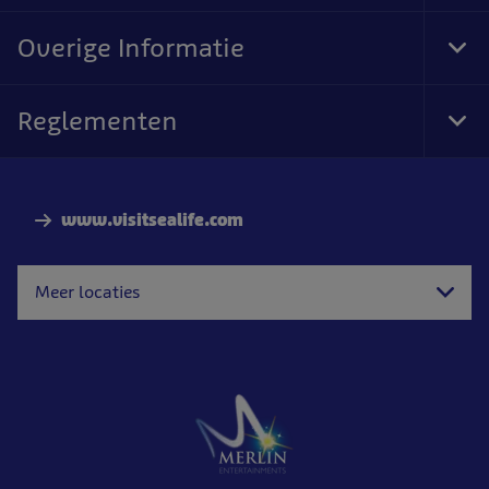
Foo
Nav
Overige Informatie
Tog
Foo
Nav
Reglementen
Tog
Foo
Nav
www.visitsealife.com
Meer locaties