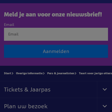
Meld je aan voor onze nieuwsbrief!
Email
Aanmelden
Start
Overige informatie
Pers & journalisten
Taart voor jarige otters
Tickets & Jaarpas
Tog
Foo
Nav
Plan uw bezoek
Tog