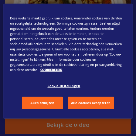
Deze website maakt gebruik van cookies, waaronder cookies van derden
en soortgelijke technologieën. Sommige cookies zijn essentieel en altijd
ingeschakeld om de website goed te laten werken. Andere worden
gebruikt om het gebruik van de website te meten, inhoud te
personaliseren, advertenties weer te geven en te meten en
socialemediafuncties in te schakelen. Via deze technologieën verwerken
wij uw persoonsgegevens. U kunt alle cookies accepteren, alle niet-
Taart voor jarige otters
essentiële cookies weigeren of uw voorkeuren beheren door op ‘Cookie-
instellingen’ te klikken. Meer informatie over cookies en
gegevensverwerking vindt u in de cookieverklaring en privacyverklaring
Het is niet niks - je tweede verjaardag in corona... maar
van deze website.
COOKIEBELEID
ondanks de tijdelijke sluiting van Sea Life Scheveningen
heeft dierenverzorger Mark Stap wel de moeite genomen
Cookie-instellingen
om even stil te staan bij hun verjaardagen. Max is
alweer 12 jaar geworden en Skittle het vrouwtje werd
vorige week 10 jaar oud.
Alles afwijzen
Alle cookies accepteren
Bekijk de video