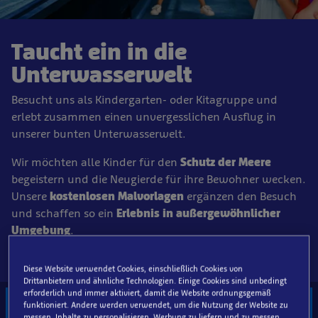
Taucht ein in die
Unterwasserwelt
Besucht uns als Kindergarten- oder Kitagruppe und
erlebt zusammen einen unvergesslichen Ausflug in
unserer bunten Unterwasserwelt.
Wir möchten alle Kinder für den
Schutz der Meere
begeistern und die Neugierde für ihre Bewohner wecken.
Unsere
kostenlosen Malvorlagen
ergänzen den Besuch
und schaffen so ein
Erlebnis in außergewöhnlicher
Umgebung
.
Diese Website verwendet Cookies, einschließlich Cookies von
Drittanbietern und ähnliche Technologien. Einige Cookies sind unbedingt
erforderlich und immer aktiviert, damit die Website ordnungsgemäß
Schul- & Kitaticket inkl.
Schul- & Kitaticket
funktioniert. Andere werden verwendet, um die Nutzung der Website zu
Themenführung
messen, Inhalte zu personalisieren, Werbung zu liefern und zu messen