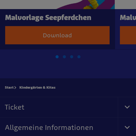
Malvorlage Seepferdchen
Malv
Download
Start
Kindergärten & Kitas
Ticket
Tog
Foo
Nav
Allgemeine Informationen
Tog
Foo