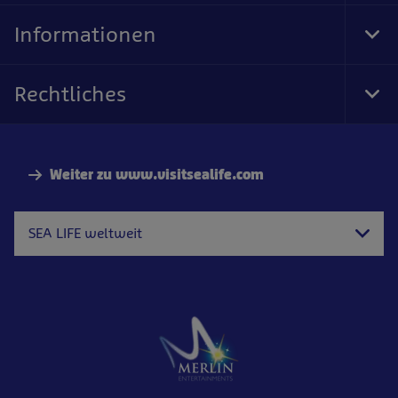
Nav
Informationen
Tog
Foo
Nav
Rechtliches
Tog
Foo
Nav
Weiter zu www.visitsealife.com
SEA LIFE weltweit