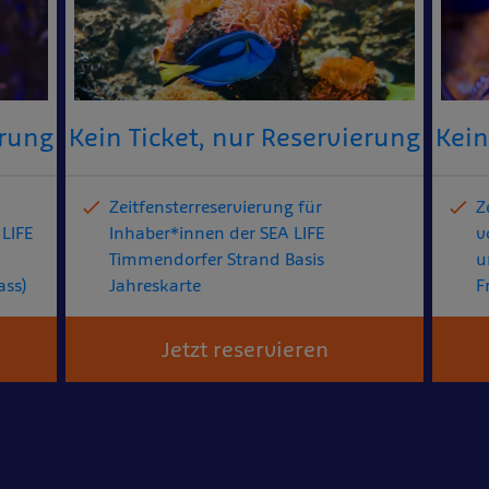
erung
Kein Ticket, nur Reservierung
Kein
Zeitfensterreservierung für
Z
 LIFE
Inhaber*innen der SEA LIFE
v
Timmendorfer Strand Basis
u
ass)
Jahreskarte
F
Jetzt reservieren