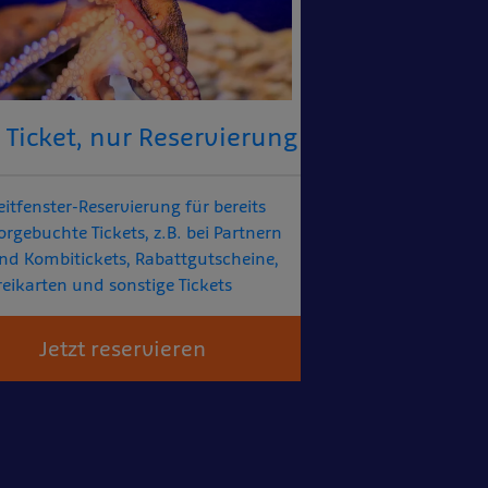
 Ticket, nur Reservierung
eitfenster-Reservierung für bereits
orgebuchte Tickets, z.B. bei Partnern
nd Kombitickets, Rabattgutscheine,
reikarten und sonstige Tickets
Jetzt reservieren