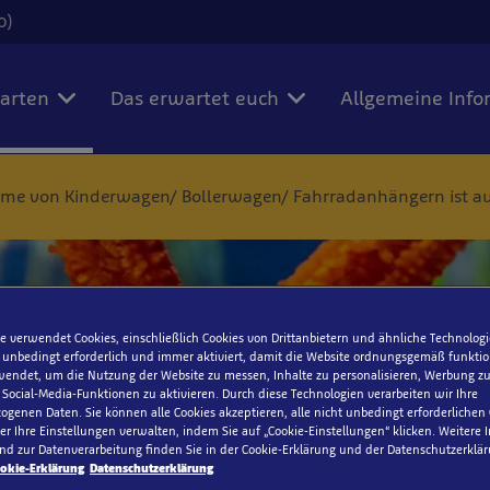
0)
karten
Das erwartet euch
Allgemeine Info
tnahme von Kinderwagen/ Bollerwagen/ Fahrradanhängern ist au
Zeitfensterreservierung
e verwendet Cookies, einschließlich Cookies von Drittanbietern und ähnliche Technologi
 unbedingt erforderlich und immer aktiviert, damit die Website ordnungsgemäß funktio
endet, um die Nutzung der Website zu messen, Inhalte zu personalisieren, Werbung zu
einem Onlineticket für ein gebuchtes Zeitfenster oder eine Zei
ocial-Media-Funktionen zu aktivieren. Durch diese Technologien verarbeiten wir Ihre
genen Daten. Sie können alle Cookies akzeptieren, alle nicht unbedingt erforderlichen
erung bei anderen Karten können wir den Eintritt garantieren
r Ihre Einstellungen verwalten, indem Sie auf „Cookie-Einstellungen“ klicken. Weitere
ket ist das Zeitfenster bereits hinterlegt, hier ist keine weitere
nd zur Datenverarbeitung finden Sie in der Cookie-Erklärung und der Datenschutzerklär
ig. Alle anderen Ticketarten benötigen eine Zeitfenster-Reser
okie-Erklärung
Datenschutzerklärung