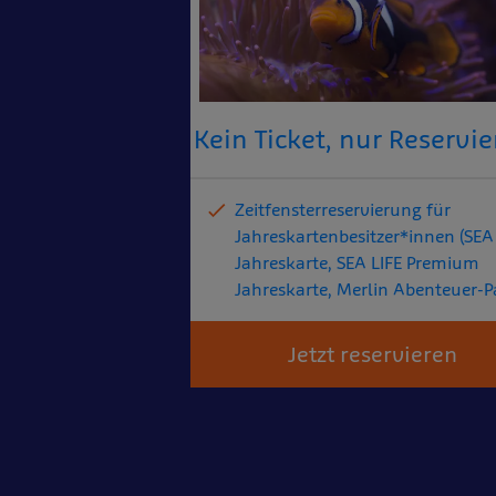
Kein Ticket, nur Reservi
Zeitfensterreservierung für
Jahreskartenbesitzer*innen (SEA
Jahreskarte, SEA LIFE Premium
Jahreskarte, Merlin Abenteuer-P
Jetzt reservieren