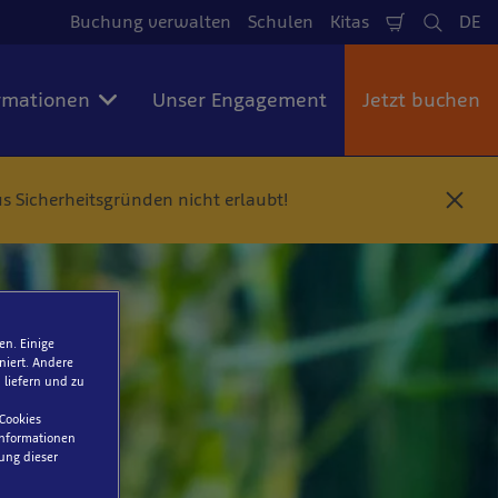
Buchung verwalten
Schulen
Kitas
DE
Warenkorb
Suche
Spr
rmationen
Unser Engagement
Jetzt buchen
s Sicherheitsgründen nicht erlaubt!
S
c
h
l
i
e
ß
en. Einige
e
niert. Andere
n
 liefern und zu
tfenster-
 Cookies
. In dem
 Informationen
 Reservierung
ung dieser
vierung.