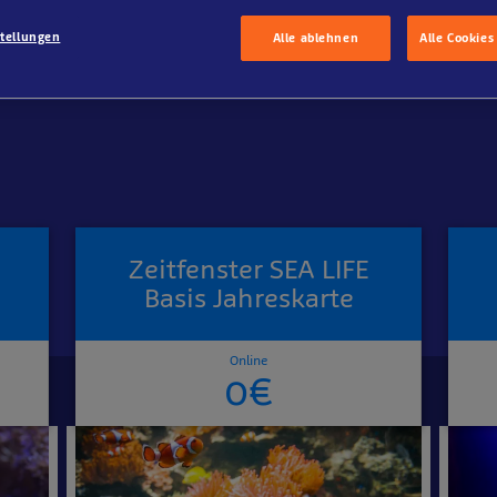
stellungen
Alle ablehnen
Alle Cookies
Zeitfenster SEA LIFE
n
Basis Jahreskarte
Online
0€