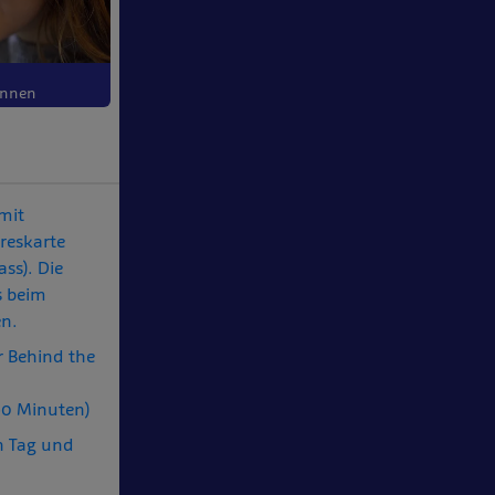
innen
mit
hreskarte
ss). Die
s beim
en.
r Behind the
90 Minuten)
n Tag und