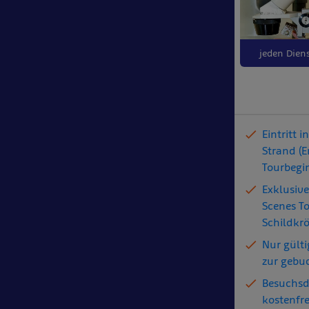
jeden Dien
Eintritt 
Strand (
Tourbegi
Exklusive
Scenes To
Schildkr
Nur gült
zur gebu
Besuchs
kostenfr