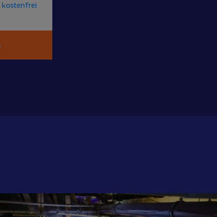
kostenfrei
n