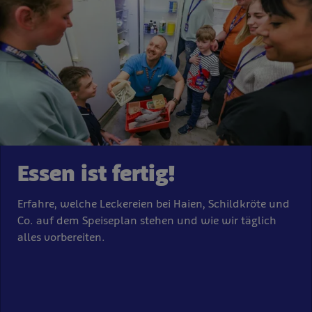
Essen ist fertig!
Erfahre, welche Leckereien bei Haien, Schildkröte und
Co. auf dem Speiseplan stehen und wie wir täglich
alles vorbereiten.