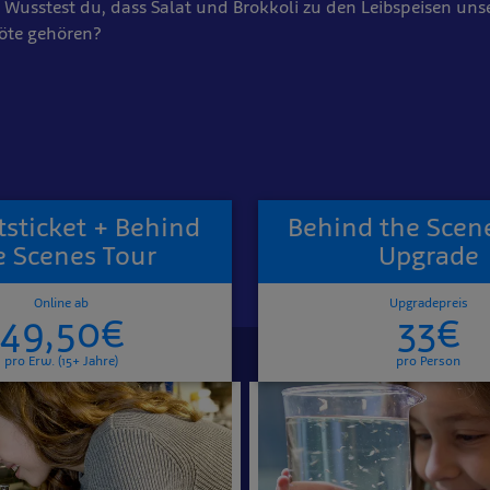
! Wusstest du, dass Salat und Brokkoli zu den Leibspeisen uns
röte gehören?
ttsticket + Behind
Behind the Scen
e Scenes Tour
Upgrade
Online ab
Upgradepreis
49,50€
33€
pro Erw. (15+ Jahre)
pro Person