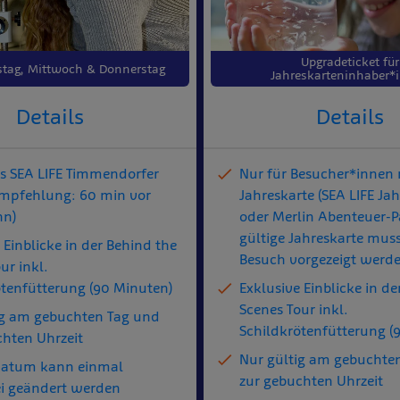
Upgradeticket für
stag, Mittwoch & Donnerstag
Jahreskarteninhaber*
Details
Details
ins SEA LIFE Timmendorfer
Nur für Besucher*innen 
Empfehlung: 60 min vor
Jahreskarte (SEA LIFE Ja
nn)
oder Merlin Abenteuer-Pa
gültige Jahreskarte mus
 Einblicke in der Behind the
Besuch vorgezeigt werd
ur inkl.
ötenfütterung (90 Minuten)
Exklusive Einblicke in de
Scenes Tour inkl.
ig am gebuchten Tag und
Schildkrötenfütterung (
chten Uhrzeit
Nur gültig am gebuchte
datum kann einmal
zur gebuchten Uhrzeit
ei geändert werden