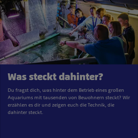
Was steckt dahinter?
Du fragst dich, was hinter dem Betrieb eines großen
Aquariums mit tausenden von Bewohnern steckt? Wir
erzählen es dir und zeigen euch die Technik, die
dahinter steckt.