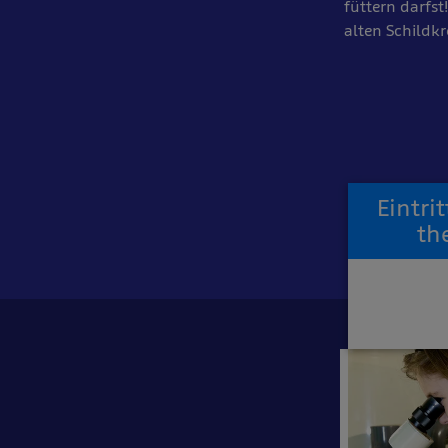
füttern darfst
alten Schildk
Eintri
th