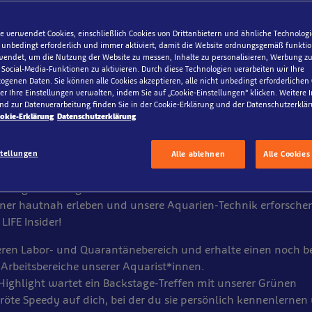
e verwendet Cookies, einschließlich Cookies von Drittanbietern und ähnliche Technologi
 unbedingt erforderlich und immer aktiviert, damit die Website ordnungsgemäß funktio
endet, um die Nutzung der Website zu messen, Inhalte zu personalisieren, Werbung zu
 zum SEA LIFE-Insider u
ocial-Media-Funktionen zu aktivieren. Durch diese Technologien verarbeiten wir Ihre
genen Daten. Sie können alle Cookies akzeptieren, alle nicht unbedingt erforderlichen
einen spannenden Blick h
r Ihre Einstellungen verwalten, indem Sie auf „Cookie-Einstellungen“ klicken. Weitere
nd zur Datenverarbeitung finden Sie in der Cookie-Erklärung und der Datenschutzerklär
ulissen des SEA LIFE!
okie-Erklärung
Datenschutzerklärung
emberaubende Welt der Meere hautnah: Wir nehmen dich mit a
stellungen
Alle ablehnen
Alle Cookies
Reise in unsere spannende Unterwasserwelt! Bei unserer exklu
kstage-Führung darfst du einen Blick hinter die Welt der Bec
er hautnah erleben und unsere Aquarien-Technik erforschen
LIFE Insider!
ren Labor- und Quarantänebereich und erhalte einen noch b
e Arbeitsbereiche unserer Aquarist*innen.
 Highlight wartet ein Backstage-Treffen mit unserer Grünen
röte Speedy auf dich, bei der du sie persönlich kennenlernen