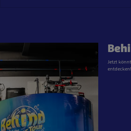
Behi
Jetzt könn
entdecken