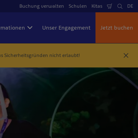
Buchung verwalten
Schulen
Kitas
DE
Warenkorb
Suche
Spr
rmationen
Unser Engagement
Jetzt buchen
s Sicherheitsgründen nicht erlaubt!
S
c
h
l
i
e
ß
e
n