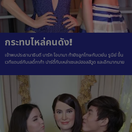
กระทบไหล่คนดัง!
เข้าพบประธานาธิบดี บารัค โอบามา ท้ายิงลูกโทษกับเวย์น รูนีย์ ขึ้น
เวทีแดนซ์กับเลดี้กาก้า ปาร์ตี้กับเหล่าเซเลปฮอลลีวูด และอีกมากมาย