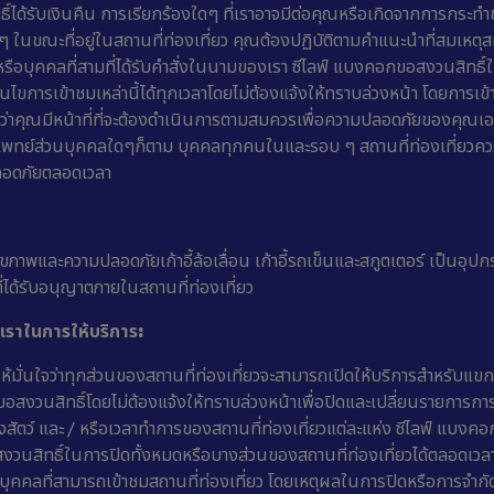
ธิ์ได้รับเงินคืน การเรียกร้องใดๆ ที่เราอาจมีต่อคุณหรือเกิดจากการกระทำ
ในขณะที่อยู่ในสถานที่ท่องเที่ยว คุณต้องปฏิบัติตามคำแนะนำที่สมเหต
ือบุคคลที่สามที่ได้รับคำสั่งในนามของเรา ซีไลฟ์ แบงคอกขอสงวนสิทธิ์
นไขการเข้าชมเหล่านี้ได้ทุกเวลาโดยไม่ต้องแจ้งให้ทราบล่วงหน้า โดยการเข้าส
่าคุณมีหน้าที่ที่จะต้องดำเนินการตามสมควรเพื่อความปลอดภัยของคุณเ
แพทย์ส่วนบุคคลใดๆก็ตาม บุคคลทุกคนในและรอบ ๆ สถานที่ท่องเที่ยว
ลอดภัยตลอดเวลา
ุขภาพและความปลอดภัยเก้าอี้ล้อเลื่อน เก้าอี้รถเข็นและสกูตเตอร์ เป็นอุ
ี่ได้รับอนุญาตภายในสถานที่ท่องเที่ยว
งเราในการให้บริการ:
้มั่นใจว่าทุกส่วนของสถานที่ท่องเที่ยวจะสามารถเปิดให้บริการสำหรับแขก
ขอสงวนสิทธิ์โดยไม่ต้องแจ้งให้ทราบล่วงหน้าเพื่อปิดและเปลี่ยนรายการกา
ตว์ และ / หรือเวลาทำการของสถานที่ท่องเที่ยวแต่ละแห่ง ซีไลฟ์ แบงคอ
งวนสิทธิ์ในการปิดทั้งหมดหรือบางส่วนของสถานที่ท่องเที่ยวได้ตลอดเวลา
คคลที่สามารถเข้าชมสถานที่ท่องเที่ยว โดยเหตุผลในการปิดหรือการจำกัด