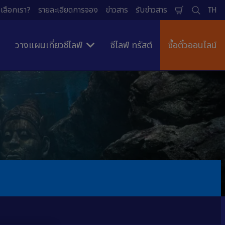
เลือกเรา?
รายละเอียดการจอง
ข่าวสาร
รับข่าวสาร
TH
ตะกร้า
ค้นหา
ภาษ
สินค้า
วางแผนเที่ยวซีไลฟ์
ซีไลฟ์ ทรัสต์
ซื้อตั๋วออนไลน์