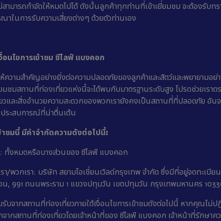
ไม่สามารถกำจัดให้หมดไปได้ ดังนั้นลูกค้าทุกท่านที่เข้าเยี่ยมชม จะต้องรับท
รณาในการรับความเสี่ยงต่างๆ ด้วยตัวท่านเอง
ื่อนไขการเข้าชม ซีไลฟ์ แบงคอก
ห้ความสำคัญอย่างยิ่งต่อความปลอดภัยของลูกค้าและสัตว์และพยายามอย่างยิ
เยี่ยมชมสถานที่ท่องเที่ยวแห่งนี้จะได้พบกับมาตรฐานระดับสูง โปรดช่วยเรา
ที่ยวและสิ่งอำนวยความสะดวกของพวกเรายังคงเป็นสถานที่ที่ปลอดภัย อันจะ
ประสบการณ์ที่น่าตื่นเต้น
้าชมนี้ มีคำจำกัดความดังต่อไปนี้:
ยว: ทั้งหมดหรือบางส่วนของ ซีไลฟ์ แบงคอก
/พวกเรา: บริษัท สยามโอเชี่ยนเวิลด์กรุงเทพ จำกัด ซึ่งมีที่อยู่จดทะเบียนตั้ง
อน, 991 ถนนพระราม 1 แขวงปทุมวัน เขตปทุมวัน กรุงเทพมหานคร 103
ับจากสถานที่ท่องเที่ยวภายใต้เงื่อนไขการเข้าชมดังต่อไปนี้ หากคุณไม่ปฏิ
จากสถานที่ท่องเที่ยวโดยเจ้าหน้าที่ของ ซีไลฟ์ แบงคอก เจ้าหน้าที่รักษา