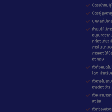
บัตรเข้าชมผู้
บัตรผู้สูงอาย
บุคคลที่มีอาย
ห้ามมิให้มีก
อนุญาตจากเรา
ที่ท่องเที่ย
การในนามของ 
การจองให้ข้
อังกฤษ
ตั๋วทั้งหมดไ
ใดๆ สำหรับค่า
ตั๋วอาจไม่สา
อาจต้องชำระ
ตั๋วจะสามารถ
สงสัย
ตั๋วที่จองล่