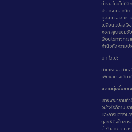
ตำรวจโดยไม่มีสิท
ปราศจากอคติใดๆ 
บุคลากรของเราหร
เปลี่ยนแปลงเงื่อ
คอก คุณยอมรับว
เงื่อนไขทางการ
คำนึงถึงความป
บททั่วไป:
ด้วยเหตุผลด้านส
เพียงอย่างเดียวท
ความมุ่งมั่นขอ
เราจะพยายามทำให
อย่างไรก็ตามเรา
และการแสดงของสั
ดุลยพินิจในการส
จำกัดจำนวนของบุ