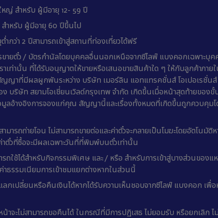
ใหญ่ สำหรับ ผู้มีอายุ 12- 59 ปี
ุ สำหรับ ผู้มีอายุ 60 ปีขึ้นไป
ุต่ำกว่า 2 ปีสามารถเข้าสู่สถานที่ท่องเที่ยวได้ฟรี
ารขายตั๋ว / บัตรกำนัลโดยบุคคลอื่นนอกเหนือจากซีไลฟ์ แบงคอกเฉพาะบุคคล
เท่านั้น ที่ได้รับอนุญาตให้ขายหรือเสนอขายสินค้าใด ๆ ให้กับลูกค้าภาย
ว สัญญาที่มีผลผูกพันระหว่าง บริษัท เมอร์ลิน แอทแทรคชั่นส์ โอเปอเรชั่นส์ 
บริษัท สยามโอเชี่ยนเวิลด์กรุงเทพ จำกัด เกิดขึ้นเมื่อหน้าสุดท้ายของข
อมูลอ้างอิงการจองแก่คุณ สัญญานี้และเรื่องทั้งหมดที่เกิดขึ้นถูกควบคุ
ม่สามารถถ่ายโอน ไม่สามารถขายต่อและค่าตั๋วจะกลายเป็นโมฆะโดยอัตโนมัติ
ตั๋วที่ซื้อจะมีผลเฉพาะวันที่ที่พิมพ์บนตั๋วเท่านั้น
มารถใช้ได้สำหรับกิจกรรมพิเศษ และ / หรือ สำหรับการเข้าสู่บางส่วนของแห
ค่าธรรมเนียมการเข้าชมแยกต่างหากในส่วนนี้
แลกเปลี่ยนหรือคืนเงินได้หากได้รับความเห็นชอบจากซีไลฟ์ แบงคอก เพื่อห
วงหน้าจะไม่สามารถขอคืนได้ ในกรณีที่มีการปฏิเสธ ไม่ยอมรับ หรือยกเลิก ไม