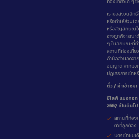
ท่องเที่ยวใด ๆ 
เราขอสงวนสิทธิ
หรือทำให้ส่วนใด
หรือสัญลักษณ์ใด
อาจถูกพิจารณาตั
ๆ ในลักษณะที่ทำ
สถานที่ท่องเที่ยว
กำนัลส่วนลดจากกา
อนุญาต หากแขกที
ปฏิเสธการเข้าหร
ตั๋ว / ค่าเข้าชม:
ซีไลฟ์ แบงคอก 
2667 เป็นต้นไป
สถานที่ท่องเ
ตั๋วที่ถูกต้อง
บัตรเข้าชมเด็ก