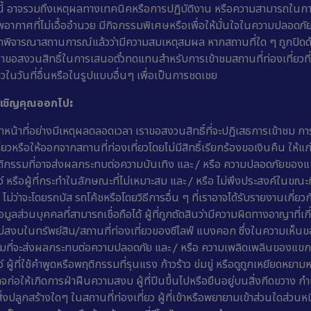
นไขนี้ อาจรวมถึงเหตุผลทางเทคนิคหรือการปฏิบัติงาน หรือความสามารถใน
พอากาศที่ไม่เอื้ออำนวย มีกิจกรรมพิเศษหรือเพื่อให้มั่นใจในความปลอดภั
กพิจารณาสถานการณ์แล้วว่ามีความสมเหตุสมผล หากสถานที่ใด ๆ ถูกปิดด้ว
เราขอสงวนสิทธิ์ในการเสนอตั๋วทดแทนสำหรับการเข้าชมสถานที่ท่องเที่ยวที่
าวในวันที่อื่นหรือในรูปแบบอื่นๆ เพื่อเป็นการชดเชย
จะเชิญคุณออกไป:
หน้าที่อย่างมีเหตุผลตลอดเวลา เราขอสงวนสิทธิ์ที่จะปฏิเสธการเข้าชม การห
่ยวหรือให้ออกจากสถานที่ท่องเที่ยวโดยไม่มีสิทธิ์เรียกร้องขอเงินคืน ให้
พฤติกรรมที่อาจส่งผลกระทบต่อความบันเทิง และ / หรือ ความปลอดภัยของ
์ หรือผู้ที่กระทำในลักษณะที่ไม่เหมาะสม และ / หรือ ไม่พึงประสงค์ในขณะท
ว ไม่ว่าจะโดยรถบัส รถโค้ชหรือโดยวิธีการอื่น ๆ ที่เราอาจได้รับรายงานเกี่
มูลส่วนบุคคลที่สามารถเชื่อถือได้ ผู้ที่ถูกตัดสินว่ามีความผิดทางอาญาที่เก
ม่สงบในทรัพย์สิน/สถานที่ท่องเที่ยวของซีไลฟ์ แบงคอก ซึ่งในความเห็น
น้มที่จะส่งผลกระทบต่อความปลอดภัย และ / หรือ ความเพลิดเพลินของแขก
 ผู้ที่ใช้คำพูดหรือพฤติกรรมที่รุนแรง ก้าวร้าว ข่มขู่ หรือดูถูกเหยียดหย
จก่อให้เกิดการฝ่าฝืนความสงบ ผู้ที่ปีนขึ้นไปหรือยืนอยู่บนสิ่งกีดขวาง 
งปลูกสร้างใดๆ ในสถานที่ท่องเที่ยว ผู้ที่เข้าหรือพยายามเข้าส่วนใดส่วน