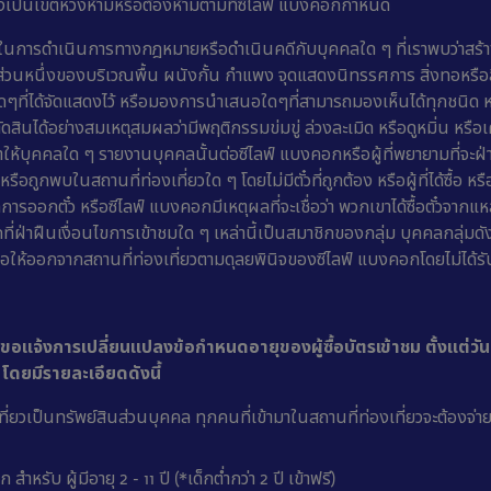
ซึ่งเป็นเขตหวงห้ามหรือต้องห้ามตามที่ซีไลฟ์ แบงคอกกำหนด
์ในการดำเนินการทางกฎหมายหรือดำเนินคดีกับบุคคลใด ๆ ที่เราพบว่าสร้
ส่วนหนึ่งของบริเวณพื้น ผนังกั้น กำแพง จุดแสดงนิทรรศการ สิ่งทอหรือส
ๆที่ได้จัดแสดงไว้ หรือมองการนำเสนอใดๆที่สามารถมองเห็นได้ทุกชนิด หร
ดสินได้อย่างสมเหตุสมผลว่ามีพฤติกรรมข่มขู่ ล่วงละเมิด หรือดูหมิ่น หร
ให้บุคคลใด ๆ รายงานบุคคลนั้นต่อซีไลฟ์ แบงคอกหรือผู้ที่พยายามที่จะฝ่า
หรือถูกพบในสถานที่ท่องเที่ยวใด ๆ โดยไม่มีตั๋วที่ถูกต้อง หรือผู้ที่ได้ซื้อ หรื
รออกตั๋ว หรือซีไลฟ์ แบงคอกมีเหตุผลที่จะเชื่อว่า พวกเขาได้ซื้อตั๋วจากแหล่ง
่ฝ่าฝืนเงื่อนไขการเข้าชมใด ๆ เหล่านี้เป็นสมาชิกของกลุ่ม บุคคลกลุ่มดั
ือให้ออกจากสถานที่ท่องเที่ยวตามดุลยพินิจของซีไลฟ์ แบงคอกโดยไม่ได้รั
ขอแจ้งการเปลี่ยนแปลงข้อกำหนดอายุของผู้ซื้อบัตรเข้าชม ตั้งแต่วัน
 โดยมีรายละเอียดดังนี้
ที่ยวเป็นทรัพย์สินส่วนบุคคล ทุกคนที่เข้ามาในสถานที่ท่องเที่ยวจะต้องจ่าย
 สำหรับ ผู้มีอายุ 2 - 11 ปี (*เด็กต่ำกว่า 2 ปี เข้าฟรี)