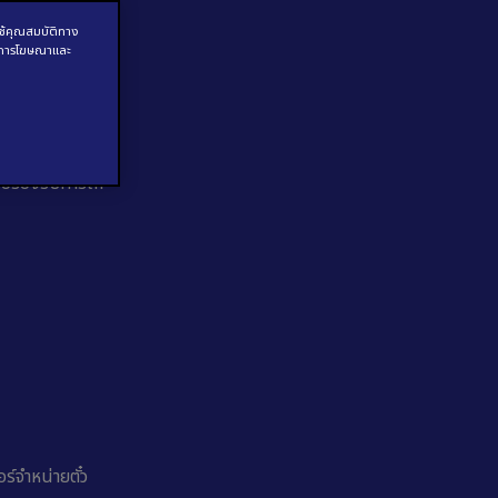
ใช้คุณสมบัติทาง
ีย การโฆษณาและ
่อรองรับการให้
อร์จำหน่ายตั๋ว