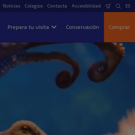
Noticias
Colegios
Contacta
Accesibilidad
ES
Cesta
Busca
Id
de
Compra
Prepara tu visita
Conservación
Comprar