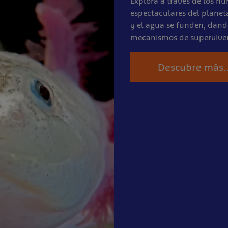
Explora a través de los 
espectaculares del planeta
y el agua se funden, dand
mecanismos de superviven
Descubre más..