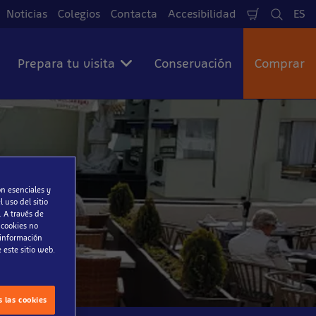
Noticias
Colegios
Contacta
Accesibilidad
ES
Cesta
Busca
Id
de
Compra
Prepara tu visita
Conservación
Comprar
on esenciales y
 uso del sitio
. A través de
 cookies no
 información
 este sitio web.
 las cookies