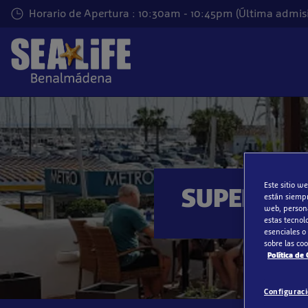
Saltar
Horario de Apertura : 10:30am - 10:45pm (Última admis
al
contenido
principal
Este sitio we
SUPER OF
están siempr
web, persona
estas tecnol
esenciales o
sobre las co
Política de
Configurac