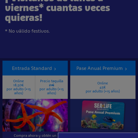
viernes* cuantas veces
quieras!
* No válido festivos.
Tickets
&
Entrada Standard
Pase Anual Premium
Passes
Online
Precio taquilla
Online
18,50€
21€
45€
por adulto (+15
por adulto (+15
por adulto (+15 años)
años)
años)
Compra ahora y obtén un
¡364 días de diversión! Incluye