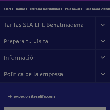
Start
Tarifas
Entradas individuales
Pase Anual
Pase Anual Stand
Tarifas SEA LIFE Benalmádena
Tog
Foo
Nav
Prepara tu visita
Tog
Foo
Nav
Información
Tog
Foo
Nav
Política de la empresa
Tog
Foo
Nav
www.visitsealife.com