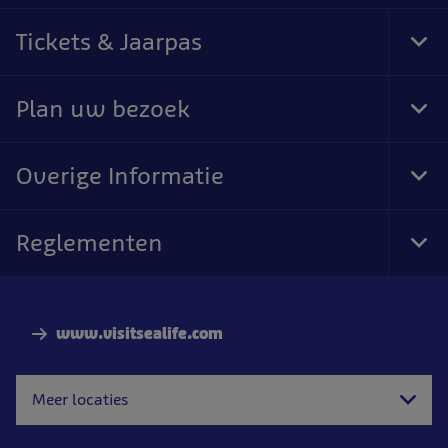
Tickets & Jaarpas
Tog
Foo
Nav
Plan uw bezoek
Tog
Foo
Nav
Overige Informatie
Tog
Foo
Nav
Reglementen
Tog
Foo
Nav
www.visitsealife.com
Meer locaties