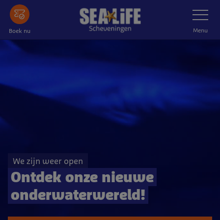
Ga
Schakelnav
naar
de
Menu
Boek nu
hoofdinhoud
We zijn weer open
Ontdek onze nieuwe
onderwaterwereld!