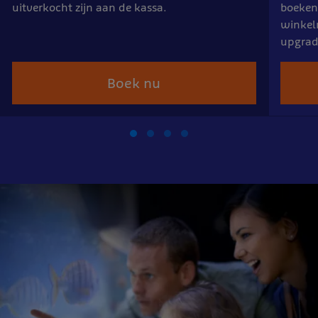
uitverkocht zijn aan de kassa.
boeken.
winkel
upgrade
Boek nu