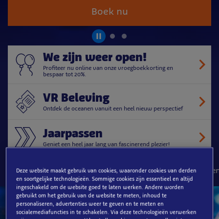
Boek nu
We zijn weer open!
Profiteer nu online van onze vroegboekkorting en
bespaar tot 20%.
VR Beleving
Ontdek de oceanen vanuit een heel nieuw perspectief
Jaarpassen
Geniet een heel jaar lang van fascinerend plezier!
Kleurrijke biodiversiteit
Dagelijks boeiende voedermome
Deze website maakt gebruik van cookies, waaronder cookies van derden
en soortgelijke technologieën. Sommige cookies zijn essentieel en altijd
ingeschakeld om de website goed te laten werken. Andere worden
Online vanaf
gebruikt om het gebruik van de website te meten, inhoud te
€20
personaliseren, advertenties weer te geven en te meten en
socialemediafuncties in te schakelen. Via deze technologieën verwerken
in plaats van €25 ter plaatse