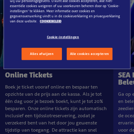
wij uw persoonsgegevens. U kunt alle cookies accepteren, alle niet-
essentiële cookies weigeren of uw voorkeuren beheren door op ‘Cookie-
instellingen’ te klikken. Meer informatie over cookies en
gegevensverwerking vindt u in de cookieverklaring en privacyverklaring
van deze website.
COOKIEBELEID
Cookie-instellingen
Alles afwijzen
Alle cookies accepteren
Online Tickets
SEA 
Bele
Boek je ticket vooraf online en bespaar ten
opzichte van de prijs aan de kassa. Als je tot
Ga op e
één dag voor je bezoek boekt, kunt je tot 20%
en bel
besparen. Onze online tickets zijn automatisch
zeedier
inclusief een tijdsslotreservering, zodat je
de oce
verzekerd bent van het door jou gewenste
ervarin
tijdstip van toegang. De attractie kan snel
voor de