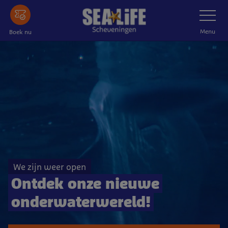
Ga
Schakelnav
naar
de
Menu
Boek nu
hoofdinhoud
We zijn weer open
Ontdek onze nieuwe
onderwaterwereld!