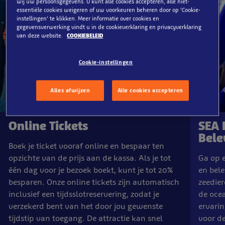
wij uw persoonsgegevens. U kunt alle cookies accepteren, alle niet-
essentiële cookies weigeren of uw voorkeuren beheren door op ‘Cookie-
instellingen’ te klikken. Meer informatie over cookies en
gegevensverwerking vindt u in de cookieverklaring en privacyverklaring
van deze website.
COOKIEBELEID
Cookie-instellingen
Alles afwijzen
Alle cookies accepteren
Online Tickets
SEA 
Bele
Boek je ticket vooraf online en bespaar ten
opzichte van de prijs aan de kassa. Als je tot
Ga op e
één dag voor je bezoek boekt, kunt je tot 20%
en bel
besparen. Onze online tickets zijn automatisch
zeedier
inclusief een tijdsslotreservering, zodat je
de oce
verzekerd bent van het door jou gewenste
ervarin
tijdstip van toegang. De attractie kan snel
voor de