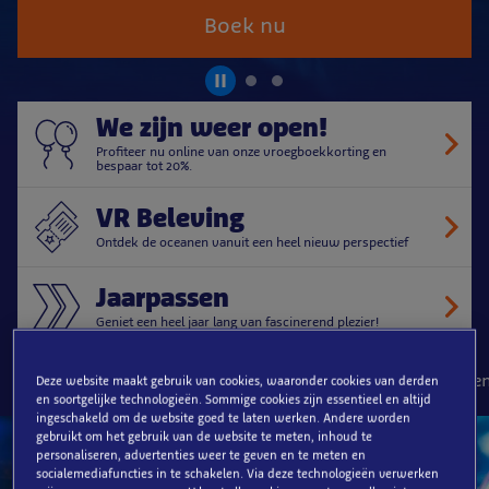
Boek nu
We zijn weer open!
Profiteer nu online van onze vroegboekkorting en
bespaar tot 20%.
VR Beleving
Ontdek de oceanen vanuit een heel nieuw perspectief
Jaarpassen
Geniet een heel jaar lang van fascinerend plezier!
Kleurrijke biodiversiteit
Dagelijks boeiende voedermome
Deze website maakt gebruik van cookies, waaronder cookies van derden
en soortgelijke technologieën. Sommige cookies zijn essentieel en altijd
ingeschakeld om de website goed te laten werken. Andere worden
Online vanaf
gebruikt om het gebruik van de website te meten, inhoud te
€20
personaliseren, advertenties weer te geven en te meten en
socialemediafuncties in te schakelen. Via deze technologieën verwerken
in plaats van €25 ter plaatse