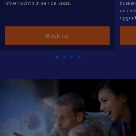
uitverkocht zijn aan de kassa.
boeken.
winkel
upgrade
Boek nu