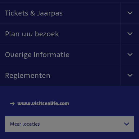
Tickets & Jaarpas
Tog
Foo
Nav
Plan uw bezoek
Tog
Foo
Nav
Overige Informatie
Tog
Foo
Nav
Reglementen
Tog
Foo
Nav
www.visitsealife.com
Meer locaties