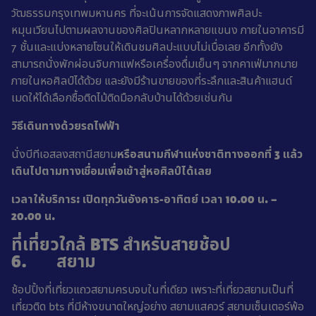
วัฒธรรมกรุงเทพมหานคร ที่จะเน้นการจัดแสดงภาพศิลปะ
หมุนเวียนไปตามผลงานของศิลปินหลากหลายแขนง ภายในอาคารมี
7 ชั้นและแบ่งหลายโซนให้เดินชมศิลปะแบบไม่เบื่อเลย อีกทั้งยัง
สามารถนั่งพักผ่อนจิบกาแฟหรือเครื่องดื่มเย็นๆ จากคาเฟ่มากมาย
ภายในหอศิลป์ได้ด้วย และยังมีร้านขายของที่ระลึกและสินค้าแฮนด์
เมดให้ได้เลือกซื้อติดไม้ติดมือกลับบ้านได้ด้วยเช่นกัน
วิธีเดินทางด้วยรถไฟฟ้า
นั่งบีทีเอสลงสถานีสยาม
หรือสนามกีฬาแห่งชาติทางออกที่
3 แล้ว
เดินไปตามทางเชื่อมเพื่อเข้าสู่หอศิลป์ได้เลย
เวลาให้บริการ: เปิดทุกวันอังคาร
-อาทิตย์ เวลา 10.00 น. –
20.00 น.
ที่เที่ยวใกล้ BTS สำหรับสายช้อป
6. สยาม
ช้อปปิ้งที่เที่ยวแถวสยามครบจบในที่เดียว เพราะที่เที่ยวสยามเป็นที่
เที่ยวติด bts ที่มีห้างขนาดใหญ่อย่าง สยามแสควร์ สยามเซ็นเตอร์พ้อ