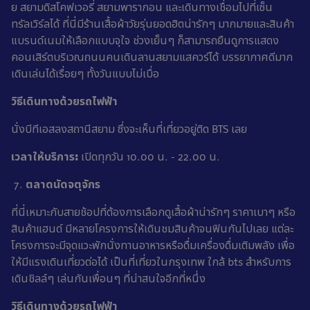
ย สยามดิสโคฟเวอรี่ สยามพารากอน และเดินทางเชื่อมไปที่เซ็น
ทรัลเวิร์ลได้ ที่นี่มีร้านเสื้อผ้าวัยรุ่นยอดฮิตน่ารักๆ มากมายและสินค้า
แบรนด์เนมให้เลือกแบบจุใจ ช่วงเย็นๆ ก็สามารถยืนดูการแสดง
คอนเสิร์ตบริเวณถนนคนเดินลานสยามแสควร์ได้ บรรยากาศดีมาก
เดินเล่นได้เรื่อยๆ ทั้งวันแบบไม่เบื่อ
วิธีเดินทางด้วยรถไฟฟ้า
นั่งบีทีเอสลงสถานีสยาม ซึ่งจะเห็นที่เที่ยวอยู่ติด BTS เลย
เวลาให้บริการ:
เปิดทุกวัน 10.00 น. - 22.00 น.
ตลาดนัดจตุจักร
ที่นี่เหมาะกับสายช้อปที่ต้องการเลือกดูเสื้อผ้าน่ารักๆ ราคาเบาๆ หรือ
สินค้าแฮนด์ มีหลายโครงการให้เดินชมสินค้าจนฟินกันไปเลย แต่ละ
โครงการจะมีจุดแวะพักนั่งทานอาหารหรือดื่มเครื่องดื่มเติมพลัง เพื่อ
ให้มีแรงเดินเที่ยวต่อได้ เป็นที่เที่ยวในกรุงเทพ ใกล้ bts สำหรับการ
เดินชิลล์ๆ เล่นกันเพื่อนๆ ที่น่าสนใจอีกที่หนึ่ง
วิธีเดินทางด้วยรถไฟฟ้า