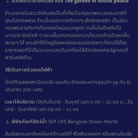
สวนพระราชวังดินสอ หรือ
The garden of dinsor palace
ร้านอาหารในสวนวังดินสอเป็นที่เที่ยวในกรุงเทพแนวธรรมชาติที่
คุณไม่ควรพลาด ร้านนี้บรรยากาศดีมากๆ สไตล์คลาสสิค เป็นส่วน
ของพระราชวังเก่าที่ตกแต่งใหม่แบบหรูหรา ร่มรื่นไปด้วยต้นไม้
มากมาย ช่วงใกล้ ๆ ตอนเย็นสามารถออกมานั่งนอกร้านรับลมเย็น
สบายๆ ได้ แถมยังได้นั่งดูน้องหงษ์และชมปลาสวยๆ ที่สวนได้ด้วย
อาหารของที่นี่เป็นแบบแนวตะวันตกโดยใช้ผักปลอดสารปลูกเองที่
ฟาร์มหลังร้าน
วิธีเดินทางด้วยรถไฟฟ้า
นั่งบีทีเอสลงสถานีเอกมัย และเดินเข้าซอยระหว่างสุขุมวิท 59 กับ 61
ประมาณ 200 เมตร
เวลาให้บริการ
:
เปิดวันจันทร์ - วันศุกร์ เวลา 11.00 – 22.00 น., วัน
เสาร์ - วันอาทิตย์ เวลา 09.00 – 22.00
พิพิธภัณฑ์สัตว์น้ำ
SEA LIFE Bangkok Ocean World
สัมผัสธรรมชาติแห่งโลกใต้ทะเลได้ที่ ซีไลฟ์แบงคอก หรือสยามโอเชีย