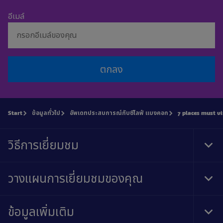
อีเมล์
ตกลง
Start
ข้อมูลทั่วไป
อัพเดทประสบการณ์กับซีไลฟ์ แบงคอก
7 places must v
วิธีการเยี่ยมชม
Tog
Foo
Nav
วางแผนการเยี่ยมชมของคุณ
Tog
Foo
Nav
ข้อมูลเพิ่มเติม
Tog