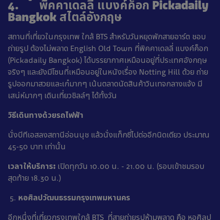
4. พิคคาเดลลี่ แบงค์ค็อก Pickadaily
Bangkok สไตล์อังกฤษ
สถานที่เที่ยวในกรุงเทพ ใกล้ BTS สำหรับวันหยุดพักสายอาร์ต ชอบ
ถ่ายรูป ต้องไม่พลาด English Old Town ที่พิคคาเดลลี่ แบงค์ค็อก
(Pickadaily Bangkok) ได้บรรยากาศเหมือนอยู่ที่ประเทศอังกฤษ
จริงๆ และยังมีโซนที่เหมือนอยู่ในหนังเรื่อง Notting Hill ด้วย ถ่าย
รูปออกมาสวยและเก๋มากๆ เน้นตลาดนัดสินค้าวินเทจกลางแจ้ง มี
เสน่ห์มากๆ เดินเที่ยวชิลล์ๆ ได้ทั้งวัน
วิธีเดินทางด้วยรถไฟฟ้า
นั่งบีทีเอสลงสถานีอ่อนนุช แล้วนั่งแท็กซี่ไปต่ออีกนิดเดียว ประมาณ
45-50 บาท เท่านั้น
เวลาให้บริการ:
เปิดทุกวัน 10.00 น. - 21.00 น. (รอบเข้าชมรอบ
สุดท้าย 18.30 น.)
หอศิลปวัฒนธรรมกรุงเทพมหานคร
อีกหนึ่งที่เที่ยวกรุงเทพใกล้ BTS ที่สายถ่ายรูปห้ามพลาด คือ หอศิลป