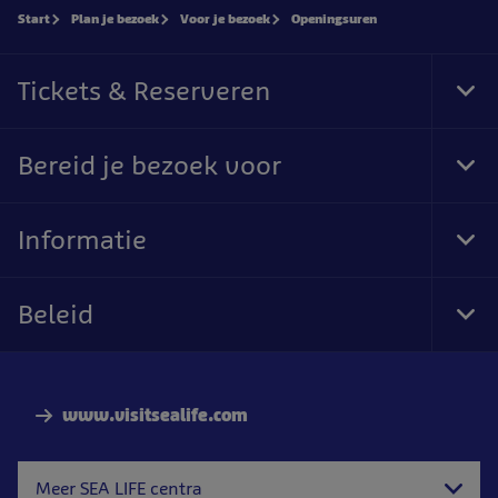
Start
Plan je bezoek
Voor je bezoek
Openingsuren
Tickets & Reserveren
Tog
Foo
Nav
Bereid je bezoek voor
Tog
Foo
Nav
Informatie
Tog
Foo
Nav
Beleid
Tog
Foo
Nav
www.visitsealife.com
Meer SEA LIFE centra