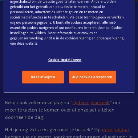
ingeschakeld om de website goed te laten werken. Andere worden
gebruikt om het gebruik van de website te meten, inhoud te
Belangrijke info
personaliseren, advertenties weer te geven en te meten en
socialemediafuncties in te schakelen. Via deze technologieën verwerken
voorafgaand aan jouw
wij uw persoonsgegevens. U kunt alle cookies accepteren, alle niet-
essentiële cookies weigeren of uw voorkeuren beheren door op ‘Cookie-
bezoek.
instellingen’ te klikken. Meer informatie over cookies en
gegevensverwerking vindt u in de cookieverklaring en privacyverklaring
van deze website.
Fijn dat je een bezoek wenst te brengen aan ons park!
Cookie-instellingen
Om het plannen van jouw bezoek te vergemakkelijken,
zetten we graag alles voor je op een rijtje. Hieronder vind
je alle nodige informatie ter voorbereiding van de grote
Alles afwijzen
Alle cookies accepteren
dag. Heb je al deze stappen bekeken? Dan ben je klaar
voor je bezoek.
Bekijk ook zeker onze pagina "
Tijdens je bezoek
" om
meer te weten te komen over al onze activiteiten
doorheen de dag.
Heb je nog extra vragen over je bezoek? Op
deze pagina
hebben we de meest voorkomende vragen alvast voor je