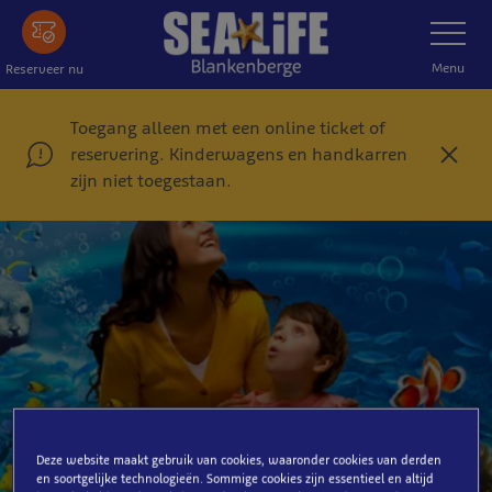
Ga
Toon
navigatie
naar
de
Menu
Reserveer nu
hoofdinhoud
Toegang alleen met een online ticket of
reservering. Kinderwagens en handkarren
S
zijn niet toegestaan.
l
u
i
t
e
n
Deze website maakt gebruik van cookies, waaronder cookies van derden
en soortgelijke technologieën. Sommige cookies zijn essentieel en altijd