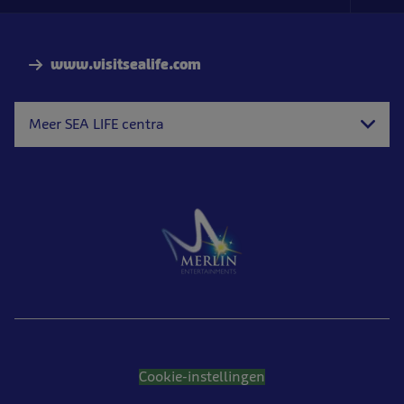
Foo
Nav
www.visitsealife.com
Meer SEA LIFE centra
Cookie-instellingen