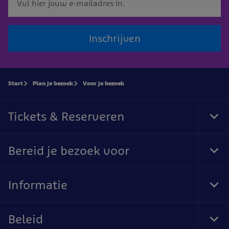
Inschrijven
Start
Plan je bezoek
Voor je bezoek
Tickets & Reserveren
Tog
Foo
Nav
Bereid je bezoek voor
Tog
Foo
Nav
Informatie
Tog
Foo
Nav
Beleid
Tog