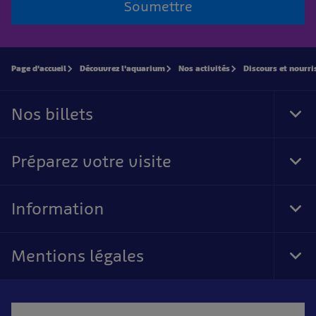
Soumettre
Page d'accueil
Découvrez l'aquarium
Nos activités
Discours et nourr
Nos billets
Tog
Foo
Nav
Préparez votre visite
Tog
Foo
Nav
Information
Tog
Foo
Nav
Mentions légales
Tog
Foo
Nav