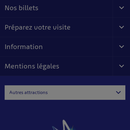
Nos billets
Tog
Foo
Nav
Préparez votre visite
Tog
Foo
Nav
Information
Tog
Foo
Nav
Mentions légales
Tog
Foo
Nav
Autres attractions