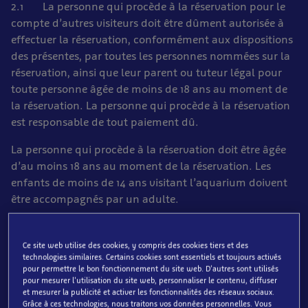
2.1 La personne qui procède à la réservation pour le
compte d’autres visiteurs doit être dûment autorisée à
effectuer la réservation, conformément aux dispositions
des présentes, par toutes les personnes nommées sur la
réservation, ainsi que leur parent ou tuteur légal pour
toute personne âgée de moins de 18 ans au moment de
la réservation. La personne qui procède à la réservation
est responsable de tout paiement dû.
La personne qui procède à la réservation doit être âgée
d’au moins 18 ans au moment de la réservation. Les
enfants de moins de 14 ans visitant l’aquarium doivent
être accompagnés par un adulte.
2.2 Toute réservation doit être faite en ligne via le site
internet. A la fin du processus de réservation, il vous
Ce site web utilise des cookies, y compris des cookies tiers et des
technologies similaires. Certains cookies sont essentiels et toujours activés
sera demandé de confirmer que vous avez lu et
pour permettre le bon fonctionnement du site web. D'autres sont utilisés
approuvé nos conditions générales de vente, en cochant
pour mesurer l'utilisation du site web, personnaliser le contenu, diffuser
une case prévue à cet effet.
et mesurer la publicité et activer les fonctionnalités des réseaux sociaux.
Grâce à ces technologies, nous traitons vos données personnelles. Vous