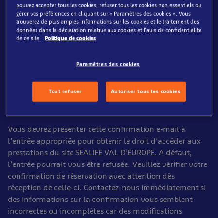
pouvez accepter tous les cookies, refuser tous les cookies non essentiels ou
Une référence de réservation vous sera attribuée à titre
gérer vos préférences en cliquant sur « Paramètres des cookies ». Vous
de confirmation de réservation, et nous vous
trouverez de plus amples informations sur les cookies et le traitement des
données dans la déclaration relative aux cookies et l'avis de confidentialité
reconfirmerons votre réservation par e-mail, à l’adresse
de ce site.
Politique de cookies
que vous aurez fournie au moment de la réservation. Si
vous possédez un filtre anti-spams sur votre boîte de
Paramètres des cookies
messagerie, nous attirons votre attention sur le fait que
vous pourriez ne pas recevoir notre e-mail directement.
Tout refuser
Autoriser tous les cookies
2.3 L’e-mail de confirmation qui vous sera adressé
vaudra comme preuve de paiement de votre ticket.
Vous devrez présenter cette confirmation e-mail à
l’entrée appropriée pour obtenir le droit d’accéder aux
prestations du site SEALIFE VAL D’EUROPE. A défaut,
l’entrée pourrait vous être refusée. Veuillez vérifier votre
confirmation de réservation avec attention dès
réception de celle-ci. Contactez-nous immédiatement si
des informations sur la confirmation vous semblent
incorrectes ou incomplètes car des modifications