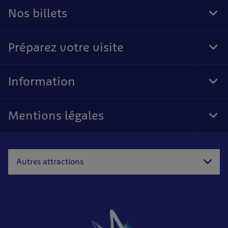
Nos billets
Tog
Foo
Nav
Préparez votre visite
Tog
Foo
Nav
Information
Tog
Foo
Nav
Mentions légales
Tog
Foo
Nav
Autres attractions