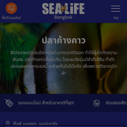
ข้าม
เลือก
เมนู
ไป
ข้อมูล
เมนู
ซื้อตัวออนไลน์
หลัก
ปลาค้างคาว
สัตว์หลายชนิดจะมีเทคนิคในการเอาตัวรอด ทำให้ผู้ล่าเกิดความ
สับสน ปลาค้างคาวก็เช่นกัน ในระยะวัยรุ่นมีลำตัวสีส้ม ทำตัว
ล่องลอยตามกระแสน้ำคล้ายกับใบไม้แห้ง เพื่อพรางตัวจากนัก
ล่า
จองออนไลน์ สำหรับราคาดีที่สุด!
จัดแสดงสัต
ซีไลฟ์ แบงคอก, แนวปะการัง