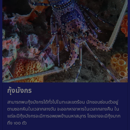
กุ้งมังกร
สามารถพบกุ้งมังกรได้ทั่วไปในทะเลเขตร้อน มักชอบซ่อนตัวอยู่
ตามซอกหินในเวลากลางวัน จะออกหาอาหารในเวลากลางคืน ใน
แต่ละปีกุ้งมังกรจะมีการอพยพข้ามมหาสมุทร โดยอาจจะมีกุ้งมาก
ถึง 100 ตัว