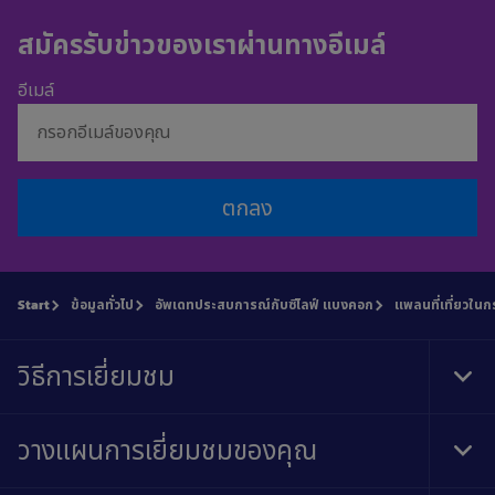
สมัครรับข่าวของเราผ่านทางอีเมล์
อีเมล์
ตกลง
Start
ข้อมูลทั่วไป
อัพเดทประสบการณ์กับซีไลฟ์ แบงคอก
แพลนที่เที่ยวใน
วิธีการเยี่ยมชม
Tog
Foo
Nav
วางแผนการเยี่ยมชมของคุณ
Tog
Foo