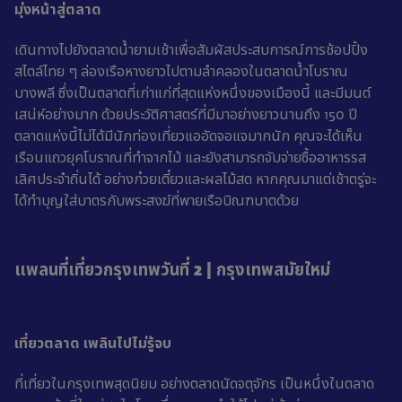
มุ่งหน้าสู่ตลาด
เดินทางไปยังตลาดน้ำยามเช้าเพื่อสัมผัสประสบการณ์การช้อปปิ้ง
สไตล์ไทย ๆ ล่องเรือหางยาวไปตามลำคลองในตลาดน้ำโบราณ
บางพลี ซึ่งเป็นตลาดที่เก่าแก่ที่สุดแห่งหนึ่งของเมืองนี้ และมีมนต์
เสน่ห์อย่างมาก ด้วยประวัติศาสตร์ที่มีมาอย่างยาวนานถึง 150 ปี
ตลาดแห่งนี้ไม่ได้มีนักท่องเที่ยวแออัดจอแจมากนัก คุณจะได้เห็น
เรือนแถวยุคโบราณที่ทำจากไม้ และยังสามารถจับจ่ายซื้ออาหารรส
เลิศประจำถิ่นได้ อย่างก๋วยเตี๋ยวและผลไม้สด หากคุณมาแต่เช้าตรู่จะ
ได้ทำบุญใส่บาตรกับพระสงฆ์ที่พายเรือบิณฑบาตด้วย
แพลนที่เที่ยวกรุงเทพวันที่ 2 | กรุงเทพสมัยใหม่
เที่ยวตลาด เพลินไปไม่รู้จบ
ที่เที่ยวในกรุงเทพสุดนิยม อย่างตลาดนัดจตุจักร เป็นหนึ่งในตลาด