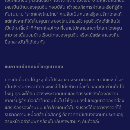
เปิดให้เข้าชมทุกวันตั้งแต่ 9 โมงเช้าถึง 6 โมงเย็น บ้านหลังนี้แต่ก่อน
เคยเป็นบ้านของคุณจิม ทอมป์สัน เจ้าของกิจการผ้าไหมหรือที่รู้จัก
กันในนาม “ราชาแห่งไหมไทย” คุณจิมเป็นคนสหรัฐอเมริกาโดยแท้
แต่หลังจากที่ได้เห็นคุณภาพของไหมไทยแล้ว คุณจิมจึงได้ตัดสินใจ
เปิดร้านเสื้อผ้าที่ทำจากไหมไทย ที่ขยายไปหลายสาขาทั่วโลก โดยคุณ
สามารถเยี่ยมชมบ้านเรือนไทยของคุณจิม หรือแม้แต่จะหาของกิน
มื้อกลางวันก็ได้เช่นกัน
ชมอาทิตย์ตกดินที่วัดภูเขาทอง
การเดินขึ้นบันได้ 344 ขั้นไปยังจุดชมพระอาทิตย์ตก ณ วัดแห่งนี้ จะ
เป็นประสบการณ์ที่คุณจะจดจำไปทั้งชีวิต เมื่อเริ่มออกเดินผ่านต้นไม้
ใหญ่ คุณจะได้ยินเสียงพระสวดมนต์และเสียงระฆังดังก้องกังวาน
หากเริ่มรู้สึกเมื่อยล้าในตอนขึ้นไป ให้คุณมองไปยังภูเขาสีทองที่ส่อง
แสงเรืองรองด้านบน แล้วก้าวเดินต่อไป รับรองได้เลยว่ารางวัลที่ได้
รับจากความเหนื่อยล้าเมื่อสักครู่ คือทิวทัศน์แสนงดงามที่ประทับอยู่
ตรงหน้า อย่าลืมพกกล้องไปเก็บภาพสวย ๆ กันด้วยล่ะ