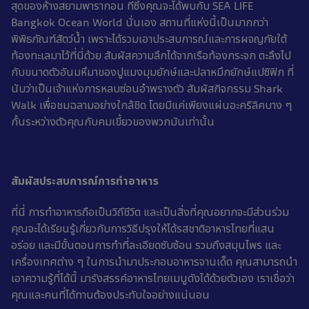
สุดของห้างสยามพารากอน ที่ซึ่งคุณจะได้พบกับ SEA LIFE
Bangkok Ocean World นั่นเอง สถานที่แห่งนี้เป็นมากกว่า
พิพิธภัณฑ์สัตว์น้ำ เพราะได้รวมเอาประสบการณ์และการผจญภัยใต้
ท้องทะเลมาไว้ที่นี่ด้วย สัมผัสความลึกได้จากเรือท้องกระจก ตะลึงไป
กับขนาดตัวอันมหึมาของปูแมงมุมยักษ์และปลาหมึกยักษ์แปซิฟิก ที่
นับว่าเป็นเจ้าแห่งการหลบซ่อนอำพรางตัว สัมผัสกิจกรรม Shark
Walk เพื่อชมฉลามอย่างใกล้ชิด โดยมีแค่เพียงแผ่นอะคริลิคบาง ๆ
กั้นระหว่างตัวคุณกับคมเขี้ยวของพวกมันเท่านั้น
สัมผัสประสบการณ์การทำอาหาร
ที่นี่ การทำอาหารถือเป็นวิถีชีวิต และเป็นสิ่งที่คุณอยากจะมีส่วนร่วม
คุณจะได้เรียนรู้เกี่ยวกับการวิธีปรุงให้ได้รสชาติอาหารไทยที่แสน
อร่อย และมีขั้นตอนการทำที่ละเอียดซับซ้อน รวมถึงสมุนไพร และ
เครื่องเทศต่าง ๆ ในการนำมาประกอบอาหารจานเด็ด คุณสามารถนำ
เอาความรู้ที่ได้นี้ มารังสรรค์อาหารไทยเมนูดังได้ด้วยตัวเอง เราเชื่อว่า
คุณและคนที่ได้ทานต้องประทับใจอย่างแน่นอน