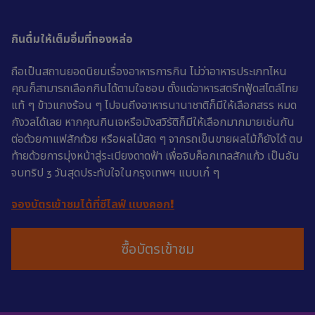
กินดื่มให้เต็มอิ่มที่ทองหล่อ
ถือเป็นสถานยอดนิยมเรื่องอาหารการกิน ไม่ว่าอาหารประเภทไหน
คุณก็สามารถเลือกกินได้ตามใจชอบ ตั้งแต่อาหารสตรีทฟู้ดสไตล์ไทย
แท้ ๆ ข้าวแกงร้อน ๆ ไปจนถึงอาหารนานาชาติก็มีให้เลือกสรร หมด
กังวลได้เลย หากคุณกินเจหรือมังสวิรัติก็มีให้เลือกมากมายเช่นกัน
ต่อด้วยกาแฟสักถ้วย หรือผลไม้สด ๆ จากรถเข็นขายผลไม้ก็ยังได้ ตบ
ท้ายด้วยการมุ่งหน้าสู่ระเบียงดาดฟ้า เพื่อจิบค็อกเทลสักแก้ว เป็นอัน
จบทริป 3 วันสุดประทับใจในกรุงเทพฯ แบบเก๋ ๆ
จองบัตรเข้าชมได้ที่ซีไลฟ์ แบงคอก!
ซื้อบัตรเข้าชม