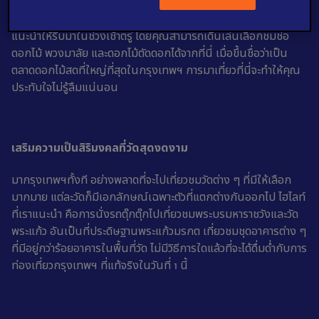
ไม่ว่าจะเป็นดอกกล้วยไม้ ดอกทานตะวัน และดอกไม้เขตร้อนจำนวน
มากที่ปากคลองตลาด ตลาดแห่งนี้เปิดทุกวันตลอด 24 ชั่วโมง แต่ขอ
แนะนำให้รีบมาในช่วงเช้าตรู่ โดยคุณสามารถเดินเล่นเลือกชมช่อ
ดอกไม้ พวงมาลัย และดอกไม้ตัดดอกได้จากที่นี่ เมื่อขึ้นชื่อว่าเป็น
ตลาดดอกไม้สดที่ใหญ่ที่สุดในกรุงเทพฯ การมาเที่ยวที่นี่จะทำให้คุณ
ประทับใจไม่รู้ลืมแน่นอน
เสริมความเป็นสิริมงคลที่วัดสุดงดงาม
มากรุงเทพฯทั้งที อย่างพลาดที่จะไปเที่ยวชมวัดต่าง ๆ ที่มีให้เลือก
มากมาย แต่ละวัดก็มีเอกลักษณ์เฉพาะตัวที่แตกต่างกันออกไป ไฮไลท์
ที่เราแนะนำ คือการนั่งรถตุ๊กตุ๊กไปเที่ยวชมพระบรมหาราชวังและวัด
พระแก้ว อันเป็นที่ประดิษฐานพระแก้วมรกต เที่ยวชมชุดอาคารต่าง ๆ
ที่มีอยู่กว่าร้อยอาคารในพื้นที่วัด ไม่มีวิธีการใดแล้วที่จะได้ดื่มด่ำกับการ
ท่องเที่ยวกรุงเทพฯ ที่แท้จริงในวันที่ 1 นี้