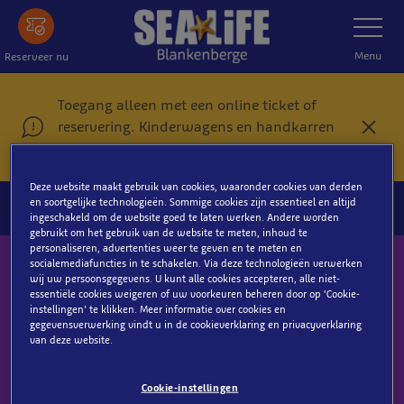
Ga
Toon
navigatie
naar
de
Menu
Reserveer nu
hoofdinhoud
Toegang alleen met een online ticket of
reservering. Kinderwagens en handkarren
S
zijn niet toegestaan.
l
u
i
Deze website maakt gebruik van cookies, waaronder cookies van derden
t
en soortgelijke technologieën. Sommige cookies zijn essentieel en altijd
e
ingeschakeld om de website goed te laten werken. Andere worden
n
gebruikt om het gebruik van de website te meten, inhoud te
personaliseren, advertenties weer te geven en te meten en
socialemediafuncties in te schakelen. Via deze technologieën verwerken
Schrijf je hier in op onze nieuwsbrief!
wij uw persoonsgegevens. U kunt alle cookies accepteren, alle niet-
essentiële cookies weigeren of uw voorkeuren beheren door op ‘Cookie-
instellingen’ te klikken. Meer informatie over cookies en
E-mailadres
gegevensverwerking vindt u in de cookieverklaring en privacyverklaring
van deze website.
Cookie-instellingen