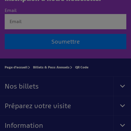
Email
Soumettre
Page d'accueil
Billets & Pass Annuels
QR Code
Nos billets
Tog
Foo
Nav
Préparez votre visite
Tog
Foo
Nav
Information
Tog