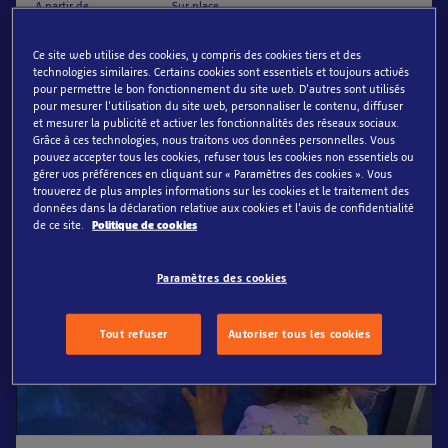
A partir de
Sur place
20€
25€
par adulte (15+)
par adulte (15+)
Ce site web utilise des cookies, y compris des cookies tiers et des
technologies similaires. Certains cookies sont essentiels et toujours activés
Réservez à l'avance et économisez jusqu'à 20 %
pour permettre le bon fonctionnement du site web. D'autres sont utilisés
pour mesurer l'utilisation du site web, personnaliser le contenu, diffuser
et mesurer la publicité et activer les fonctionnalités des réseaux sociaux.
Acheter
Grâce à ces technologies, nous traitons vos données personnelles. Vous
pouvez accepter tous les cookies, refuser tous les cookies non essentiels ou
gérer vos préférences en cliquant sur « Paramètres des cookies ». Vous
trouverez de plus amples informations sur les cookies et le traitement des
données dans la déclaration relative aux cookies et l'avis de confidentialité
de ce site.
Politique de cookies
O
f
f
r
e
e
n
l
g
n
e
u
n
i
q
u
e
m
e
n
i
t
Paramètres des cookies
Tout refuser
Autoriser tous les cookies