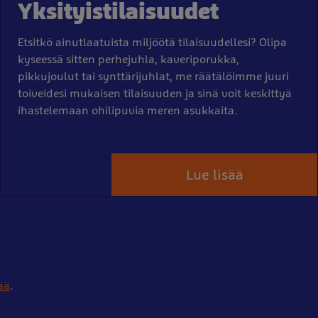
Yksityistilaisuudet
Etsitkö ainutlaatuista miljöötä tilaisuudellesi? Olipa
kyseessä sitten perhejuhla, kaveriporukka,
pikkujoulut tai synttärijuhlat, me räätälöimme juuri
toiveidesi mukaisen tilaisuuden ja sinä voit keskittyä
ihastelemaan ohilipuvia meren asukkaita.
Lue lisää
ää
.