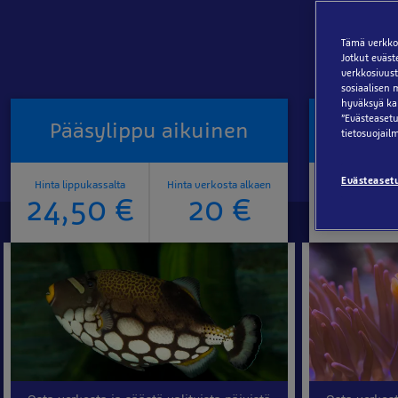
Tämä verkkos
Jotkut eväst
verkkosivus
sosiaalisen 
hyväksyä kai
”Evästeasetu
Pääsylippu aikuinen
Pääsyli
tietosuojail
Evästeaset
Hinta lippukassalta
Hinta verkosta alkaen
Hinta lippuka
24,50 €
20 €
19,5