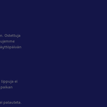
n. Ostettuja
sivujemme
käyttöpäivän
 lippuja ei
n paikan
ei palauteta.