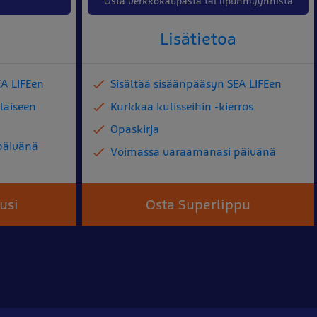
Osta verkkokaupasta tai lipunmyynnistä
Lisätietoa
EA LIFEen
Sisältää sisäänpääsyn SEA LIFEen
laiseen
Kurkkaa kulisseihin -kierros
Opaskirja
päivänä
Voimassa varaamanasi päivänä
usi
Osta Superlippu