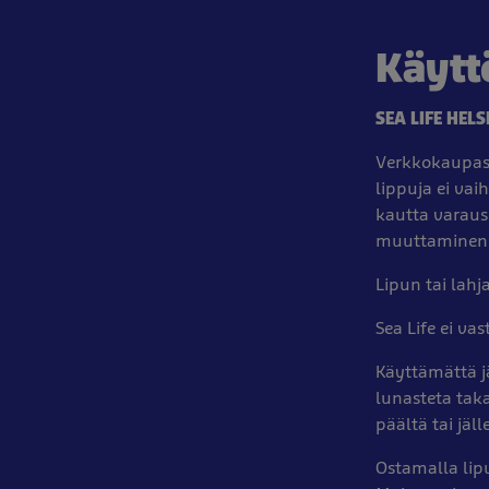
Käytt
SEA LIFE HE
Verkkokaupast
lippuja ei vai
kautta varaus
muuttaminen 
Lipun tai lahj
Sea Life ei va
Käyttämättä jä
lunasteta taka
päältä tai jäl
Ostamalla lip