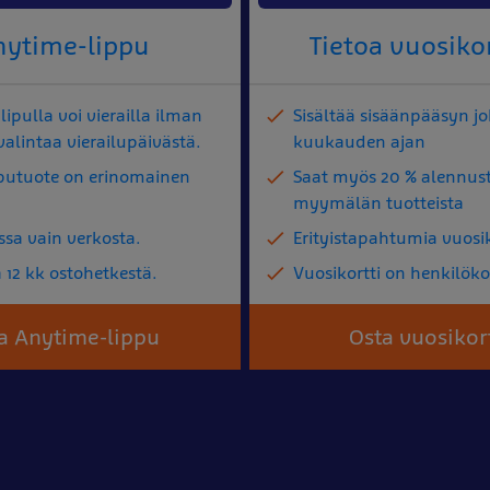
nytime-lippu
Tietoa vuosikor
ipulla voi vierailla ilman
Sisältää sisäänpääsyn jo
alintaa vierailupäivästä.
kuukauden ajan
putuote on erinomainen
Saat myös 20 % alennust
myymälän tuotteista
ssa vain verkosta.
Erityistapahtumia vuosiko
 12 kk ostohetkestä.
Vuosikortti on henkilök
a Anytime-lippu
Osta vuosikort