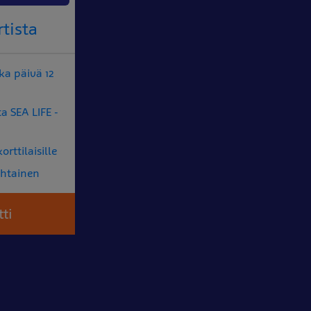
tista
ka päivä 12
a SEA LIFE -
rttilaisille
ohtainen
ti