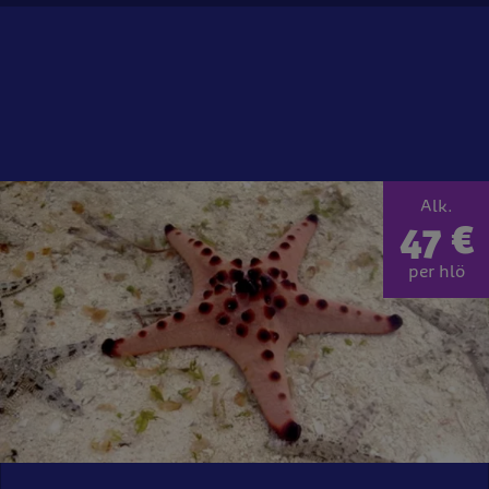
Alk.
47 €
per hlö