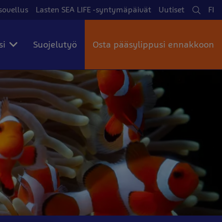
sovellus
Lasten SEA LIFE -syntymäpäivät
Uutiset
FI
Haku
Kie
si
Suojelutyö
Osta pääsylippusi ennakkoon