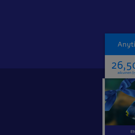
Anyti
26,5
aikuinen (1
Et