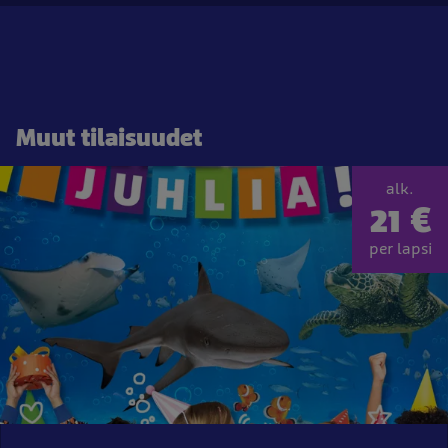
Muut tilaisuudet
alk.
21 €
per lapsi