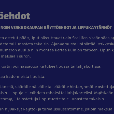
öehdot
LSINGIN VERKKOKAUPAN KÄYTTÖEHDOT JA LIPPUKÄYTÄNNÖT
a ostetut pääsyliput oikeuttavat vain SeaLifen sisäänpääsyy
hdeta tai lunasteta takaisin. Ajanvarausta voi siirtää verkko
numeron avulla niin montaa kertaa kuin on tarpeen. Lipun 
maksaa 1 euron.
akortin voimassaoloaika lukee lipussa tai lahjakortissa.
staa kadonneista lipuista.
äneitä, väärälle päivälle tai väärälle hintaryhmälle ostettuja
isin. Lippuja ei vaihdeta rahaksi tai lahjakorteiksi. Myöskää
leenmyyjiltä ostettuja lipputuotteita ei lunasteta takaisin.
un hyväksyt käyttö- ja turvallisuusehtomme, jolloin maksua 