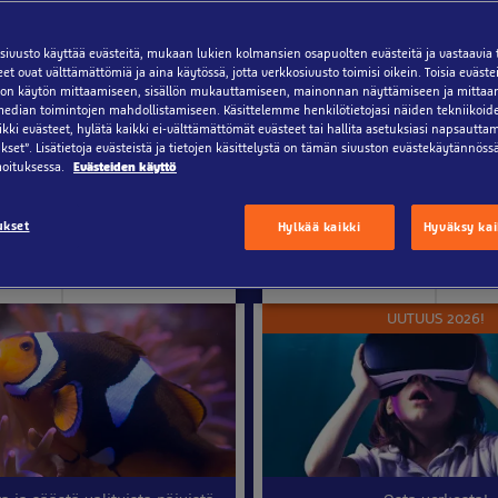
ivusto käyttää evästeitä, mukaan lukien kolmansien osapuolten evästeitä ja vastaavia t
eet ovat välttämättömiä ja aina käytössä, jotta verkkosivusto toimisi oikein. Toisia eväst
ton käytön mittaamiseen, sisällön mukauttamiseen, mainonnan näyttämiseen ja mittaa
median toimintojen mahdollistamiseen. Käsittelemme henkilötietojasi näiden tekniikoide
kki evästeet, hylätä kaikki ei-välttämättömät evästeet tai hallita asetuksiasi napsauttam
kset”. Lisätietoja evästeistä ja tietojen käsittelystä on tämän sivuston evästekäytännössä
ppu lapsi (2-14v.)
VR elämysli
moituksessa.
Evästeiden käyttö
ukset
Hylkää kaikki
Hyväksy kai
28,50 €
23
ssalta
Hinta verkosta alkaen
0 €
15 €
Aikuinen (15+)
L
UUTUUS 2026!