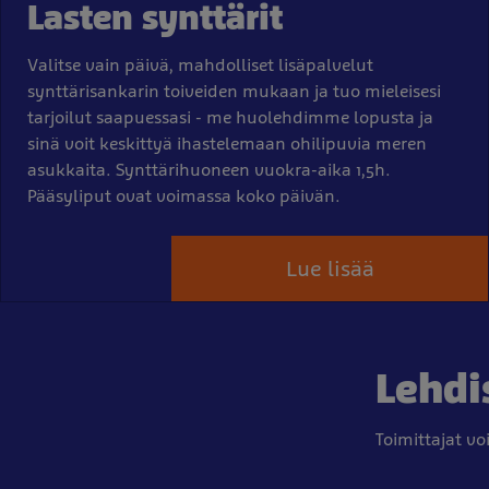
Lasten synttärit
Valitse vain päivä, mahdolliset lisäpalvelut
synttärisankarin toiveiden mukaan ja tuo mieleisesi
tarjoilut saapuessasi - me huolehdimme lopusta ja
sinä voit keskittyä ihastelemaan ohilipuvia meren
asukkaita. Synttärihuoneen vuokra-aika 1,5h.
Pääsyliput ovat voimassa koko päivän.
Lue lisää
Lehdi
Toimittajat v