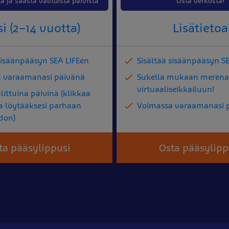
a ja säästä valituista päivistä
Osta verkosta!
i (2–14 vuotta)
Lisätietoa
 sisäänpääsyn SEA LIFEen
Sisältää sisäänpääsyn S
 varaamanasi päivänä
Sukella mukaan merena
virtuaaliseikkailuun!
littuina päivinä (klikkaa
ia löytääksesi parhaan
Voimassa varaamanasi 
don)
ta pääsylippusi
Osta pääsylipp