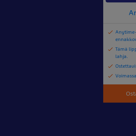
A
Anytime-l
ennakkov
Tämä lip
lahja.
Ostettavi
Voimassa
Ost