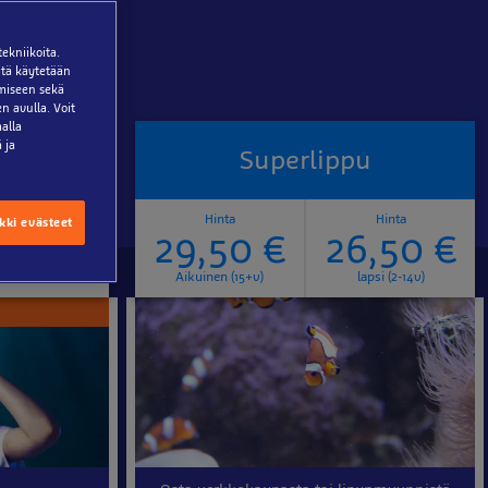
ekniikoita.
eitä käytetään
miseen sekä
n avulla. Voit
alla
 ja
ppu
Superlippu
Hinta
Hinta
kki evästeet
,50 €
29,50 €
26,50 €
apsi (2-14)
Aikuinen (15+v)
lapsi (2-14v)