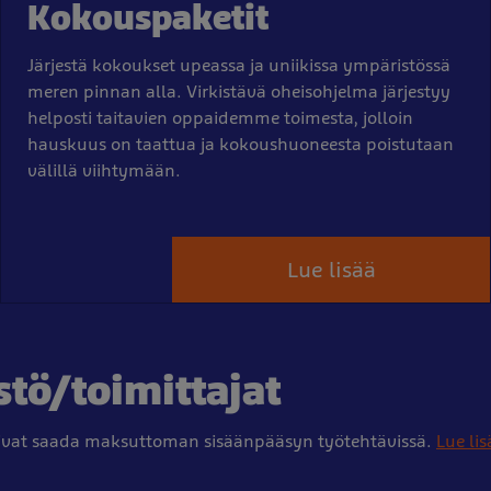
Kokouspaketit
Järjestä kokoukset upeassa ja uniikissa ympäristössä
meren pinnan alla. Virkistävä oheisohjelma järjestyy
helposti taitavien oppaidemme toimesta, jolloin
hauskuus on taattua ja kokoushuoneesta poistutaan
välillä viihtymään.
Lue lisää
stö/toimittajat
oivat saada maksuttoman sisäänpääsyn työtehtävissä.
Lue lis