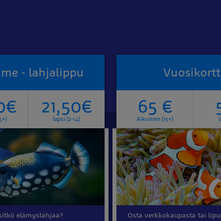
me - lahjalippu
Vuosikortt
0€
21,50€
65 €
5+)
lapsi (2-14)
Aikuinen (15+)
l
sitkö elämyslahjaa?
Osta verkkokaupasta tai li