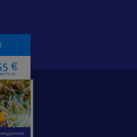
i
55 €
apsi (2-14)
punmyynnistä