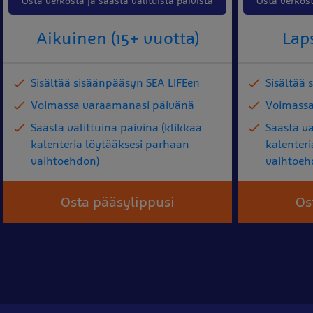
Osta verkosta ja säästä valituista päivistä
Osta verkost
Aikuinen (15+ vuotta)
Laps
Sisältää sisäänpääsyn SEA LIFEen
Sisältää
Voimassa varaamanasi päivänä
Voimassa
Säästä valittuina päivinä (klikkaa
Säästä va
kalenteria löytääksesi parhaan
kalenter
vaihtoehdon)
vaihtoeh
Osta pääsylippusi
Os