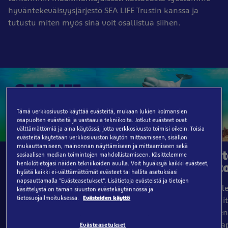
hyväntekeväisyysjärjestö SEA LIFE Trustin kanssa ja
tutustu miten myös sinä voit osallistua siihen.
Tämä verkkosivusto käyttää evästeitä, mukaan lukien kolmansien
osapuolten evästeitä ja vastaavia tekniikoita. Jotkut evästeet ovat
välttämättömiä ja aina käytössä, jotta verkkosivusto toimisi oikein. Toisia
evästeitä käytetään verkkosivuston käytön mittaamiseen, sisällön
mukauttamiseen, mainonnan näyttämiseen ja mittaamiseen sekä
SEA LIFE Trust
Valaiden
Mert
sosiaalisen median toimintojen mahdollistamiseen. Käsittelemme
henkilötietojasi näiden tekniikoiden avulla. Voit hyväksyä kaikki evästeet,
Vartijat
Liitt
hylätä kaikki ei-välttämättömät evästeet tai hallita asetuksiasi
SEA LIFE Trust-säätiö
napsauttamalla ”Evästeasetukset”. Lisätietoja evästeistä ja tietojen
on yksi tärkeimmistä
Yhteistyössä WDC:n
Taiste
käsittelystä on tämän sivuston evästekäytännössä ja
tietosuojailmoituksessa.
Evästeiden käyttö
yhteistyökumppaneistamme
kanssa olemme
muovit
mertensuojelussa.
rakentaneet
merten
Säätiön tärkeimpänä
maailman
yksi ta
Evästeasetukset