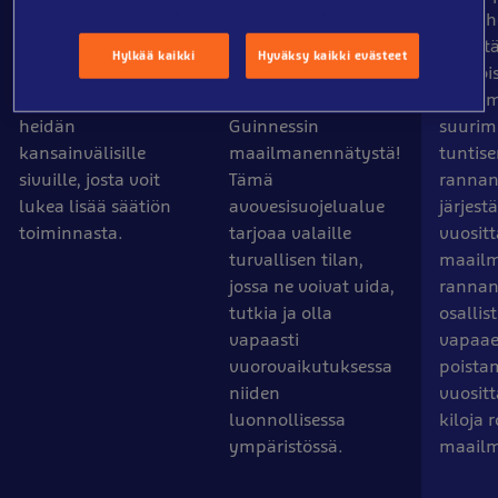
tehtävänä on
ensimmäisen
huole
suojella maailman
maitovalaiden
merist
Hylkää kaikki
Hyväksy kaikki evästeet
meriä. Alla olevasta
suojelualueen, joka
rannoi
linkistä pääset
kantaa myös
maail
heidän
Guinnessin
suurim
kansainvälisille
maailmanennätystä!
tuntis
sivuille, josta voit
Tämä
rannan
lukea lisää säätiön
avovesisuojelualue
järjes
toiminnasta.
tarjoaa valaille
vuositt
turvallisen tilan,
maailm
jossa ne voivat uida,
rannan
tutkia ja olla
osallis
vapaasti
vapaaeh
vuorovaikutuksessa
poista
niiden
vuositt
luonnollisessa
kiloja 
ympäristössä.
maailm