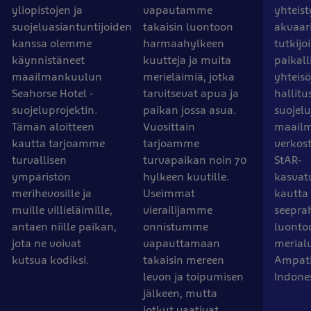
yliopistojen ja
vapautamme
yhteist
suojeluasiantuntijoiden
takaisin luontoon
akvaar
kanssa olemme
harmaahylkeen
tutkijo
käynnistäneet
kuutteja ja muita
paikall
maailmankuulun
merieläimiä, jotka
yhteisö
Seahorse Hotel -
tarvitsevat apua ja
hallitu
suojeluprojektin.
paikan jossa asua.
suojelu
Tämän aloitteen
Vuosittain
maailm
kautta tarjoamme
tarjoamme
verkos
turvallisen
turvapaikan noin 70
StAR-
ympäristön
hylkeen kuutille.
kasvat
merihevosille ja
Useimmat
kautta
muille villieläimille,
vierailijamme
seeprah
antaen niille paikan,
onnistumme
luontoo
jota ne voivat
vapauttamaan
merialu
kutsua kodiksi.
takaisin mereen
Ampati
levon ja toipumisen
Indone
jälkeen, mutta
jotkut vaativat