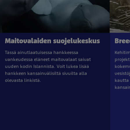
Maitovalaiden suojelukeskus
Bree
Tässä ainutlaatuisessa hankkeessa
Kehiti
vankeudessa eläneet maitovalaat saivat
projek
uuden kodin Islannista. Voit lukea lisää
kokemu
hankkeen kansainvälisiltä sivuilta alla
vesist
olevasta linkistä.
kautta 
kansain