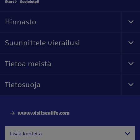
Start
Suojelutyö
Hinnasto
Tog
Foo
Nav
Suunnittele vierailusi
Tog
Foo
Nav
Tietoa meistä
Tog
Foo
Nav
Tietosuoja
Tog
Foo
Nav
www.visitsealife.com
Lisää kohteita