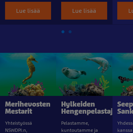
Lue lisää
Lue lisää
L
Merihevosten
Hylkeiden
Seep
Mestarit
Hengenpelastajat
Sank
Yhteistyössä
Pelastamme,
Yhdess
NSWDPI:n,
kuntoutamme ja
kanss