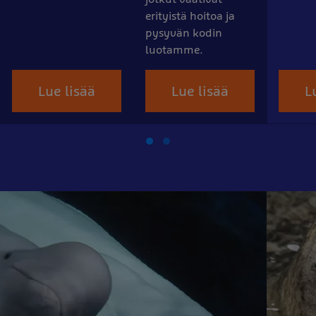
erityistä hoitoa ja
pysyvän kodin
luotamme.
Lue lisää
Lue lisää
L