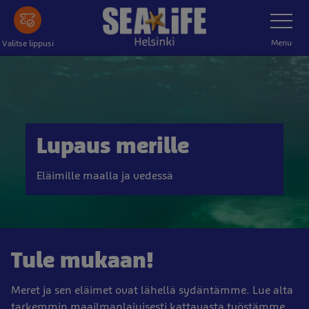
Tästä
Toggle
Navigatio
pääsisältöön
Menu
Valitse lippusi
Lupaus merille
Eläimille maalla ja vedessä
Tule mukaan!
Meret ja sen eläimet ovat lähellä sydäntämme. Lue alta
tarkemmin maailmanlajuisesti kattavasta työstämme