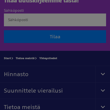
Tilaa uutiskirjeemme tästä!
Sähköposti
Tilaa
Start
Tietoa meistä
Yhteystiedot
Hinnasto
Tog
Foo
Nav
Suunnittele vierailusi
Tog
Foo
Nav
Tietoa meistä
Tog