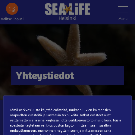
Tästä
Toggle
Navigatio
pääsisältöön
Menu
Valitse lippusi
Yhteystiedot
Ota meihin yhteyttä
Tämä verkkosivusto käyttää evästeitä, mukaan lukien kolmansien
osapuolten evästeitä ja vastaavia tekniikoita. Jotkut evästeet ovat
välttämättömiä ja aina käytössä, jotta verkkosivusto toimisi oikein. Toisia
evästeitä käytetään verkkosivuston käytön mittaamiseen, sisällön
SEA LIFE Helsinki
mukauttamiseen, mainonnan näyttämiseen ja mittaamiseen sekä
Tivolitie 10 B