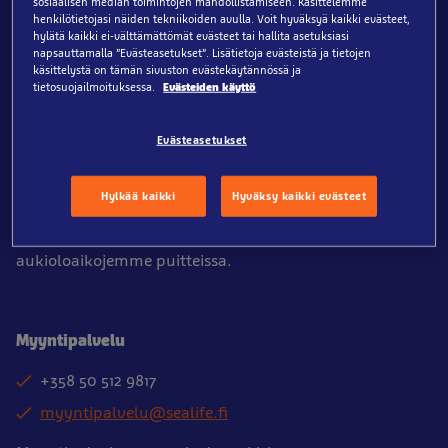
sosiaalisen median toimintojen mahdollistamiseen. Käsittelemme
00510 Helsinki
henkilötietojasi näiden tekniikoiden avulla. Voit hyväksyä kaikki evästeet,
hylätä kaikki ei-välttämättömät evästeet tai hallita asetuksiasi
SUOMI
napsauttamalla ”Evästeasetukset”. Lisätietoja evästeistä ja tietojen
käsittelystä on tämän sivuston evästekäytännössä ja
tietosuojailmoituksessa.
Evästeiden käyttö
Asiakaspalvelu
Evästeasetukset
+358 50 543 4218
info@sealife.fi
Hylkää kaikki
Hyväksy kaikki evästeet
Asiakaspalvelumme palvelee puhelimitse
aukioloaikojemme puitteissa.
Myyntipalvelu
+358 50 512 9817
myyntipalvelu@sealife.fi