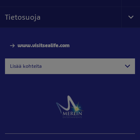
Foo
Nav
Tietosuoja
Tog
Foo
Nav
www.visitsealife.com
Lisää kohteita