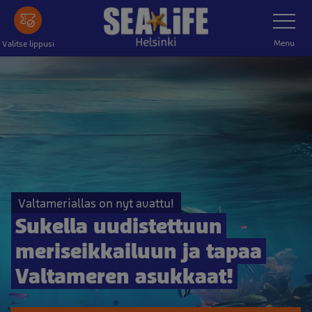
Tästä
Toggle
Navigatio
pääsisältöön
Menu
Valitse lippusi
Valtameriallas on nyt avattu!
Sukella uudistettuun
meriseikkailuun ja tapaa
Valtameren asukkaat!