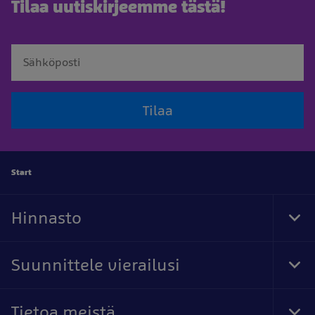
Tilaa uutiskirjeemme tästä!
Tilaa
Start
Hinnasto
Tog
Foo
Nav
Suunnittele vierailusi
Tog
Foo
Nav
Tietoa meistä