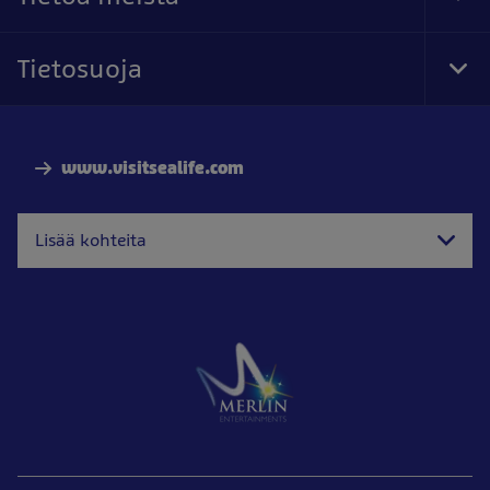
Tog
Foo
Nav
Tietosuoja
Tog
Foo
Nav
www.visitsealife.com
Lisää kohteita