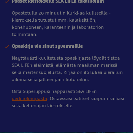
Pääset kierrokselle SEA LIFEn takatiloihin
Opastetulla 20 minuutin Kurkkaa kulisseilla -
kierroksella tutustut mm. kalakeittiön,
konehuoneen, karanteenin ja laboratorion
toimintaan.
Opaskirja vie sinut syvemmälle
Näyttävästi kuvitetusta opaskirjasta löydät tietoa
SEA LIFEn eläimistä, elämästä maailman merissä
sekä mertensuojelusta. Kirjaa on ilo lukea vierailun
aikana sekä jälkeenpäin kotonakin.
Osta Superlippusi näppärästi SEA LIFEn
verkkokaupasta
. Ostaessasi valitset saapumisaikasi
sekä kellonajan kierrokselle.