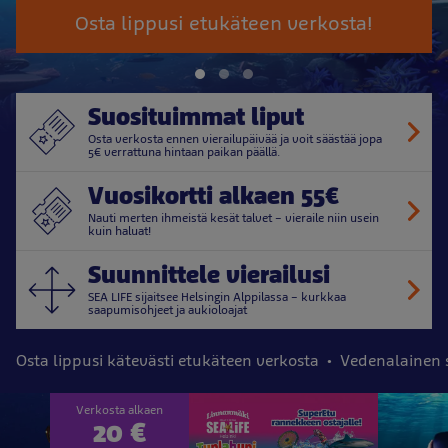
Osta lippusi etukäteen verkosta!
Suosituimmat liput
Osta verkosta ennen vierailupäivää ja voit säästää jopa
5€ verrattuna hintaan paikan päällä.
Vuosikortti alkaen 55€
Nauti merten ihmeistä kesät talvet – vieraile niin usein
kuin haluat!
Suunnittele vierailusi
SEA LIFE sijaitsee Helsingin Alppilassa – kurkkaa
saapumisohjeet ja aukioloajat
Osta lippusi kätevästi etukäteen verkosta
Vedenalainen s
Verkosta alkaen
20 €