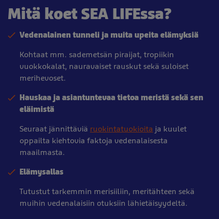
Mitä koet SEA LIFEssa?
Vedenalainen tunneli ja muita upeita elämyksiä
Kohtaat mm. sademetsän piraijat, tropiikin
vuokkokalat, nauravaiset rauskut sekä suloiset
merihevoset.
Hauskaa ja asiantuntevaa tietoa meristä sekä sen
eläimistä
Seuraat jännittäviä
ruokintatuokioita
ja kuulet
oppailta kiehtovia faktoja vedenalaisesta
maailmasta.
Elämysallas
Tutustut tarkemmin merisiiliin, meritähteen sekä
muihin vedenalaisiin otuksiin lähietäisyydeltä.