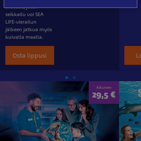
alueelle, joten
seikkailu voi SEA
LIFE-vierailun
jälkeen jatkua myös
kuivalla maalla.
Osta lippusi
L
Aikuinen
29,5 €