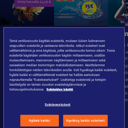
Hinta kassalta 24,50 €
Pääsyliput
Tuplahupi
Eläm
Tämä verkkosivusto käyttää evästeitä, mukaan lukien kolmansien
Osta lippusi
Linnanmäen
Tähän
osapuolten evästeitä ja vastaavia tekniikoita. Jotkut evästeet ovat
välttämättömiä ja aina käytössä, jotta verkkosivusto toimisi oikein. Toisia
etukäteen verkosta
rannekkeen tai
kuuluu
evästeitä käytetään verkkosivuston käytön mittaamiseen, sisällön
ja voit säästää
lippunipun oston
SEA LIF
mukauttamiseen, mainonnan näyttämiseen ja mittaamiseen sekä
rahaa! Täältä näet
yhteydessä SEA LIFE
sisäänp
sosiaalisen median toimintojen mahdollistamiseen. Käsittelemme
henkilötietojasi näiden tekniikoiden avulla. Voit hyväksyä kaikki evästeet,
lippujen hinnat ja
-lippu vain 15 €!
siis ha
hylätä kaikki ei-välttämättömät evästeet tai hallita asetuksiasi
voit heti varata
Myynnissä sekä SEA
virtuaa
napsauttamalla ”Evästeasetukset”. Lisätietoja evästeistä ja tietojen
käsittelystä on tämän sivuston evästekäytännössä ja
vierailuaikasi.
LIFEn että
hyppä
tietosuojailmoituksessa.
Evästeiden käyttö
Kaikilla SEA LIFE-
Linnanmäen
syvyyks
pääsylipputuotteilla
lipunmyyntipisteissä.
kastum
Evästeasetukset
pääset myös
Lippu on voimassa
vierailupäivänäsi
18.10.2026 asti.
Linnamäen
Hylkää kaikki
Hyväksy kaikki evästeet
huvipuiston