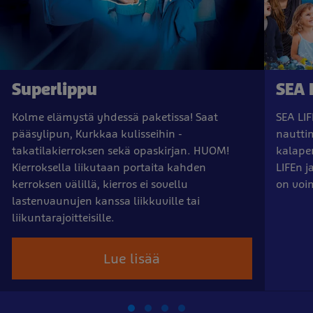
Superlippu
SEA 
Kolme elämystä yhdessä paketissa! Saat
SEA LIF
pääsylipun, Kurkkaa kulisseihin -
nauttim
takatilakierroksen sekä opaskirjan. HUOM!
kalaper
Kierroksella liikutaan portaita kahden
LIFEn 
kerroksen välillä, kierros ei sovellu
on voi
lastenvaunujen kanssa liikkuville tai
liikuntarajoitteisille.
Lue lisää