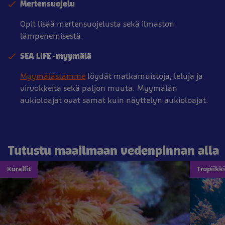
Mertensuojelu
Opit lisää mertensuojelusta sekä ilmaston
lämpenemisestä.
SEA LIFE -myymälä
Myymälästämme
löydät matkamuistoja, leluja ja
virvokkeita sekä paljon muuta. Myymälän
aukioloajat ovat samat kuin näyttelyn aukioloajat.
Tutustu maailmaan vedenpinnan alla
Korallit
Tropiikki