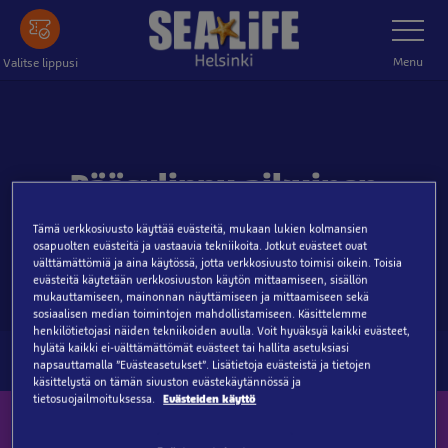
Tästä
Toggle
Navigatio
pääsisältöön
Menu
Valitse lippusi
Pääsylippu aikuinen
(2.1.2023 alkaen)
Tämä verkkosivusto käyttää evästeitä, mukaan lukien kolmansien
osapuolten evästeitä ja vastaavia tekniikoita. Jotkut evästeet ovat
välttämättömiä ja aina käytössä, jotta verkkosivusto toimisi oikein. Toisia
evästeitä käytetään verkkosivuston käytön mittaamiseen, sisällön
mukauttamiseen, mainonnan näyttämiseen ja mittaamiseen sekä
sosiaalisen median toimintojen mahdollistamiseen. Käsittelemme
henkilötietojasi näiden tekniikoiden avulla. Voit hyväksyä kaikki evästeet,
hylätä kaikki ei-välttämättömät evästeet tai hallita asetuksiasi
napsauttamalla ”Evästeasetukset”. Lisätietoja evästeistä ja tietojen
käsittelystä on tämän sivuston evästekäytännössä ja
tietosuojailmoituksessa.
Evästeiden käyttö
Tilaa uutiskirjeemme tästä!