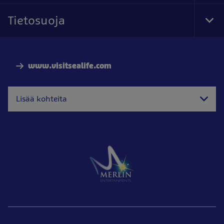
Foo
Nav
Tietosuoja
Tog
Foo
Nav
www.visitsealife.com
Lisää kohteita