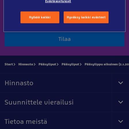
Evästeasetukset
Sähköposti
Hylkää kaikki
Hyväksy kaikki evästeet
Tilaa
Start
Hinnasto
Pääsyliput
Pääsyliput
Pääsylippu aikuinen (2.1.20
Hinnasto
Tog
Foo
Nav
Suunnittele vierailusi
Tog
Foo
Nav
Tietoa meistä
Tog